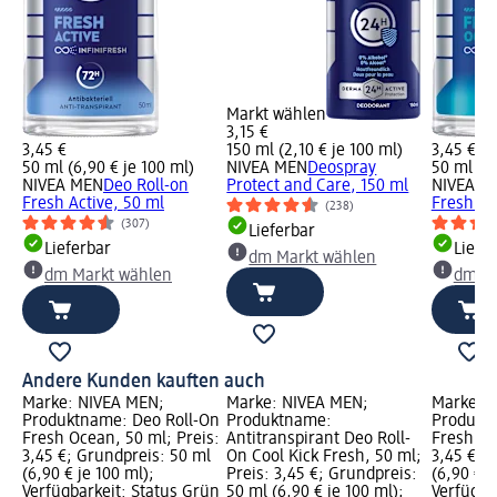
Markt wählen
3,15 €
3,45 €
150 ml (2,10 € je 100 ml)
3,45 €
50 ml (6,90 € je 100 ml)
NIVEA MEN
Deospray
50 ml (6,
NIVEA MEN
Deo Roll-on
Protect and Care, 150 ml
NIVEA M
Fresh Active, 50 ml
Fresh Oc
(238)
(307)
Lieferbar
Lieferbar
Liefe
dm Markt wählen
dm Markt wählen
dm Ma
Andere Kunden kauften auch
Marke: NIVEA MEN;
Marke: NIVEA MEN;
Marke: 
Produktname: Deo Roll-On
Produktname:
Produktn
Fresh Ocean, 50 ml; Preis:
Antitranspirant Deo Roll-
Fresh Act
3,45 €; Grundpreis: 50 ml
On Cool Kick Fresh, 50 ml;
3,45 €; 
(6,90 € je 100 ml);
Preis: 3,45 €; Grundpreis:
(6,90 € j
Verfügbarkeit: Status Grün
50 ml (6,90 € je 100 ml);
Verfügba