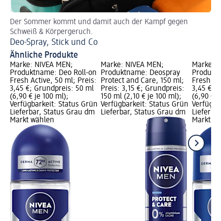
Der Sommer kommt und damit auch der Kampf gegen
En
Schweiß & Körpergeruch.
Fri
Deo-Spray, Stick und Co
An
Ähnliche Produkte
Marke: NIVEA MEN;
Marke: NIVEA MEN;
Marke: 
Produktname: Deo Roll-on
Produktname: Deospray
Produkt
Fresh Active, 50 ml; Preis:
Protect and Care, 150 ml;
Fresh Oc
3,45 €; Grundpreis: 50 ml
Preis: 3,15 €; Grundpreis:
3,45 €; 
(6,90 € je 100 ml);
150 ml (2,10 € je 100 ml);
(6,90 € j
Verfügbarkeit: Status Grün
Verfügbarkeit: Status Grün
Verfügba
Lieferbar, Status Grau dm
Lieferbar, Status Grau dm
Lieferba
Markt wählen
Markt w