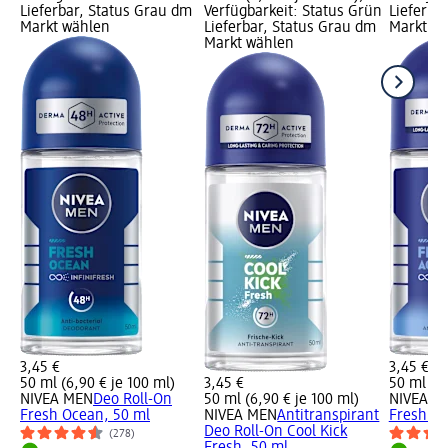
Lieferbar, Status Grau dm
Verfügbarkeit: Status Grün
Lieferba
Markt wählen
Lieferbar, Status Grau dm
Markt w
Markt wählen
3,45 €
3,45 €
50 ml (6,90 € je 100 ml)
3,45 €
50 ml (6,
NIVEA MEN
Deo Roll-On
50 ml (6,90 € je 100 ml)
NIVEA M
Fresh Ocean, 50 ml
NIVEA MEN
Antitranspirant
Fresh Ac
Deo Roll-On Cool Kick
(278)
Fresh, 50 ml