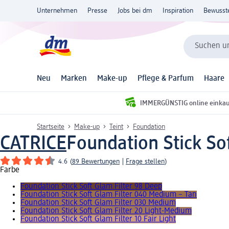
Unternehmen
Presse
Jobs bei dm
Inspiration
Bewusst
Suchen un
Neu
Marken
Make-up
Pflege & Parfum
Haare
IMMERGÜNSTIG online einka
Startseite
Make-up
Teint
Foundation
CATRICE
Foundation Stick Sof
4.6
(
89 Bewertungen
|
Frage stellen
)
Farbe
Foundation Stick Soft Glam Filter 98 Deep
Foundation Stick Soft Glam Filter 040 Medium – Tan
Foundation Stick Soft Glam Filter 030 Medium
Foundation Stick Soft Glam Filter 20 Light-Medium
Foundation Stick Soft Glam Filter 10 Fair Light