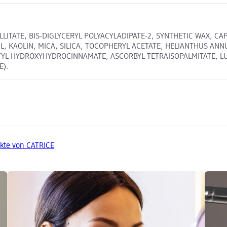
LITATE, BIS-DIGLYCERYL POLYACYLADIPATE-2, SYNTHETIC WAX, CA
, KAOLIN, MICA, SILICA, TOCOPHERYL ACETATE, HELIANTHUS ANN
YL HYDROXYHYDROCINNAMATE, ASCORBYL TETRAISOPALMITATE, LUPIN
E).
kte von CATRICE