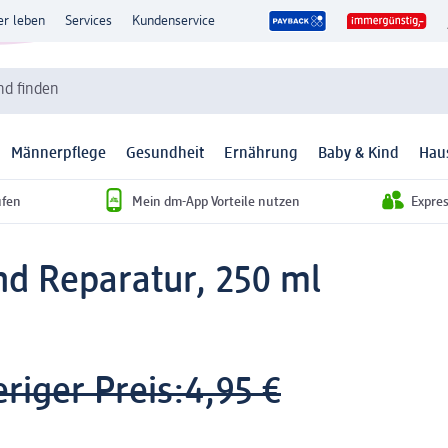
er leben
Services
Kundenservice
d finden
Männerpflege
Gesundheit
Ernährung
Baby & Kind
Hau
ufen
Mein dm-App Vorteile nutzen
Expre
d Reparatur, 250 ml
riger Preis:
4,95 €