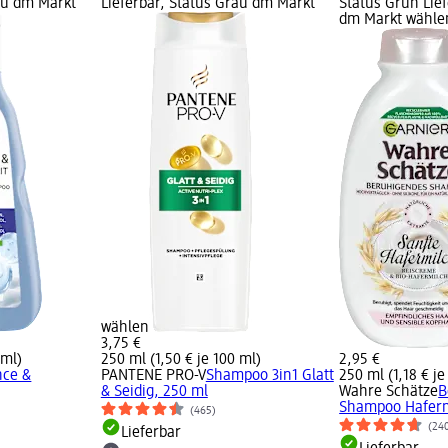
rau dm Markt
Lieferbar, Status Grau dm Markt
Status Grün Lief
dm Markt wähle
wählen
3,75 €
 ml)
250 ml (1,50 € je 100 ml)
2,95 €
nce &
PANTENE PRO-V
Shampoo 3in1 Glatt
250 ml (1,18 € je
& Seidig, 250 ml
Wahre Schätze
B
Shampoo Haferm
(465)
(24
Lieferbar