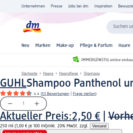
Unternehmen
Presse
Jobs bei dm
Inspiration
Bewusst
Suchen un
Neu
Marken
Make-up
Pflege & Parfum
Haare
IMMERGÜNSTIG online einka
Startseite
Haare
Haarpflege
Shampoo
GUHL
Shampoo Panthenol un
4.4
(
53 Bewertungen
|
Frage stellen
)
Aktueller Preis:
2,50 €
|
Vorhe
250 ml (1,00 € je 100 ml)
inkl. 20% MwSt. zzgl.
Versand