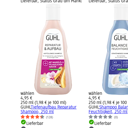
Lieferbar, Status Grau dm Markt
Lieferbar, Status G
wählen
wählen
4,95 €
4,95 €
250 ml (1,98 € je 100 ml)
250 ml (1,98 € je 100
GUHL
Tiefenaufbau Reparatur
GUHL
Shampoo Bala
Shampoo, 250 ml
Feuchtigkeit, 250 ml
(128)
(0)
Lieferbar
Lieferbar