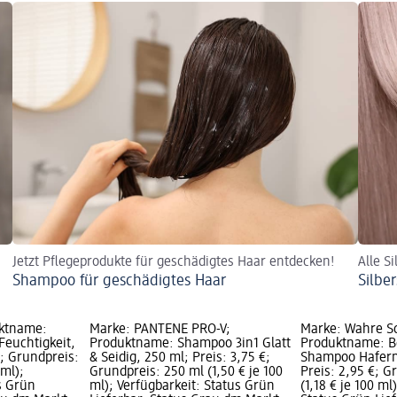
Jetzt Pflegeprodukte für geschädigtes Haar entdecken!
Alle S
Shampoo für geschädigtes Haar
Silbe
ktname:
Marke: PANTENE PRO-V;
Marke: Wahre S
euchtigkeit,
Produktname: Shampoo 3in1 Glatt
Produktname: B
€; Grundpreis:
& Seidig, 250 ml; Preis: 3,75 €;
Shampoo Haferm
 ml);
Grundpreis: 250 ml (1,50 € je 100
Preis: 2,95 €; G
s Grün
ml); Verfügbarkeit: Status Grün
(1,18 € je 100 ml