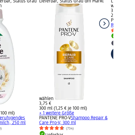
erbar, Status Grau
Lieferbar, Status Grau dm Markt
Lieferbar, 
n
wählen
3,75 €
250 ml (1,50
PANTENE P
Repair & Ca
Lieferbar
dm Mark
wählen
3,75 €
300 ml (1,25 € je 100 ml)
 100 ml)
+ 1 weitere Größe
eruhigendes
PANTENE PRO-V
Shampoo Repair &
ilch, 250 ml
Care Pro-V, 300 ml
0)
(734)