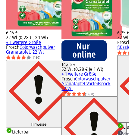
6,15 €
6,35 €
22 Wl (0,28 € je 1 Wl)
22 Wl (0,
+ 1 weitere Größe
Frosch
U
Frosch
Colorwaschpulver
flüssig, 
Granatapfel, 22 Wl
(160)
14,65 €
52 Wl (0,28 € je 1 Wl)
+ 1 weitere Größe
Frosch
Colorwaschpulver
Granatapfel Vorteilspack,
52 Wl
(68)
Hinweise
Liefe
Lieferbar
dm Ma