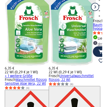
Frosch
W
Baumwoll
hypoalle
Liefe
dm Ma
6,35 €
6,35 €
22 Wl (0,29 € je 1 Wl)
22 Wl (0,29 € je 1 Wl)
+ 1 weitere Größe
Frosch
Universalwaschmittel
Frosch
Waschmittel flüssig
flüssig, 22 Wl
Sensitive Aloe Vera, 22 Wl
(6)
(4)