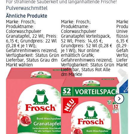
Für strahlende Sauberkeit und langanhaltende Frische!
En
Pulverwaschmittel
Co
Ähnliche Produkte
Marke: Frosch;
Marke: Frosch;
Marke: F
Produktname:
Produktname:
Produkt
Colorwaschpulver
Colorwaschpulver
Universa
Granatapfel, 22 Wl; Preis:
Granatapfel Vorteilspack,
flüssig, 
6,15 €; Grundpreis: 22 Wl
52 Wl; Preis: 14,65 €;
6,35 €; 
(0,28 € je 1 Wl);
Grundpreis: 52 Wl (0,28 €
(0,29 € j
Gefahrenhinweis reizend;
je 1 Wl); Nur online
Gefahren
Verfügbarkeit: Status Grün
erhältlich Grafik;
Verfügba
Lieferbar, Status Grau dm
Gefahrenhinweis reizend;
Lieferba
Markt wählen
Verfügbarkeit: Status Grün
Markt w
Lieferbar, Status Rot Alle
dm Märkte