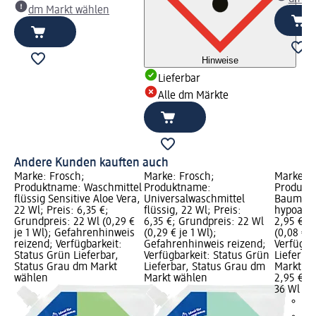
dm Markt wählen
Hinweise
Lieferbar
Alle dm Märkte
Andere Kunden kauften auch
Marke: Frosch;
Marke: Frosch;
Marke: F
Produktname: Waschmittel
Produktname:
Produkt
flüssig Sensitive Aloe Vera,
Universalwaschmittel
Baumwoll
22 Wl; Preis: 6,35 €;
flüssig, 22 Wl; Preis:
hypoalle
Grundpreis: 22 Wl (0,29 €
6,35 €; Grundpreis: 22 Wl
2,95 €; 
je 1 Wl); Gefahrenhinweis
(0,29 € je 1 Wl);
(0,08 € j
reizend; Verfügbarkeit:
Gefahrenhinweis reizend;
Verfügba
Status Grün Lieferbar,
Verfügbarkeit: Status Grün
Lieferba
Status Grau dm Markt
Lieferbar, Status Grau dm
Markt w
wählen
Markt wählen
2,95 €
36 Wl (0,