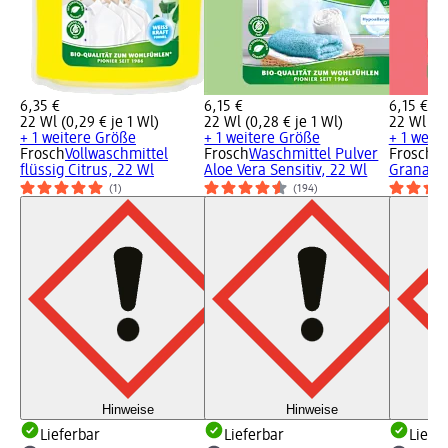
6,35 €
6,15 €
6,15 €
22 Wl (0,29 € je 1 Wl)
22 Wl (0,28 € je 1 Wl)
22 Wl (0,
+ 1 weitere Größe
+ 1 weitere Größe
+ 1 weit
Frosch
Vollwaschmittel
Frosch
Waschmittel Pulver
Frosch
C
flüssig Citrus, 22 Wl
Aloe Vera Sensitiv, 22 Wl
Granatap
(1)
(194)
Hinweise
Hinweise
Lieferbar
Lieferbar
Liefe