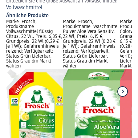
Entdecken Sie eine große Auswahl an Vollwaschmittel!
Fü
Vollwaschmittel
Pu
Ähnliche Produkte
Marke: Frosch;
Marke: Frosch;
Marke: F
Produktname:
Produktname: Waschmittel
Produkt
Vollwaschmittel flüssig
Pulver Aloe Vera Sensitiv,
Colorwas
Citrus, 22 Wl; Preis: 6,35 €;
22 Wl; Preis: 6,15 €;
Granatap
Grundpreis: 22 Wl (0,29 €
Grundpreis: 22 Wl (0,28 €
6,15 €; 
je 1 Wl); Gefahrenhinweis
je 1 Wl); Gefahrenhinweis
(0,28 € j
reizend; Verfügbarkeit:
reizend; Verfügbarkeit:
Gefahren
Status Grün Lieferbar,
Status Grün Lieferbar,
Verfügba
Status Grau dm Markt
Status Grau dm Markt
Lieferba
wählen
wählen
Markt w