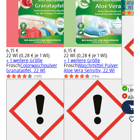
Granatap
52 Wl
6,15 €
6,15 €
22 Wl (0,28 € je 1 Wl)
22 Wl (0,28 € je 1 Wl)
+ 1 weitere Größe
+ 1 weitere Größe
Frosch
Colorwaschpulver
Frosch
Waschmittel Pulver
Granatapfel, 22 Wl
Aloe Vera Sensitiv, 22 Wl
(159)
(194)
Liefe
Alle 