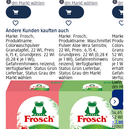
dm Markt wählen
dm Markt wählen
dm Ma
Andere Kunden kauften auch
Marke: Frosch;
Marke: Frosch;
Marke: F
Produktname:
Produktname: Waschmittel
Produkt
Colorwaschpulver
Pulver Aloe Vera Sensitiv,
Colorwas
Granatapfel, 22 Wl; Preis:
22 Wl; Preis: 6,15 €;
Granatap
6,15 €; Grundpreis: 22 Wl
Grundpreis: 22 Wl (0,28 €
52 Wl; Pr
(0,28 € je 1 Wl);
je 1 Wl); Gefahrenhinweis
Grundpre
Gefahrenhinweis reizend;
reizend; Verfügbarkeit:
je 1 Wl);
Verfügbarkeit: Status Grün
Status Grün Lieferbar,
erhältlic
Lieferbar, Status Grau dm
Status Grau dm Markt
Gefahren
Markt wählen
wählen
Verfügba
Lieferbar
dm Märk
14,65 €
52 Wl (0,
+ 1 weit
Frosch
C