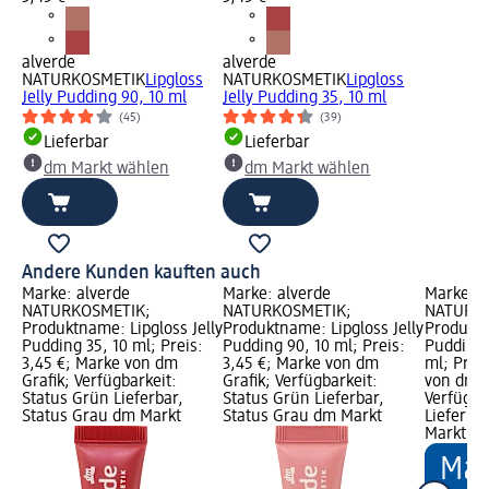
alverde
alverde
NATURKOSMETIK
Lipgloss
NATURKOSMETIK
Lipgloss
Jelly Pudding 90, 10 ml
Jelly Pudding 35, 10 ml
(45)
(39)
Lieferbar
Lieferbar
dm Markt wählen
dm Markt wählen
Andere Kunden kauften auch
Marke: alverde
Marke: alverde
Marke: a
NATURKOSMETIK;
NATURKOSMETIK;
NATURKO
Produktname: Lipgloss Jelly
Produktname: Lipgloss Jelly
Produktn
Pudding 35, 10 ml; Preis:
Pudding 90, 10 ml; Preis:
Pudding 
3,45 €; Marke von dm
3,45 €; Marke von dm
ml; Prei
Grafik; Verfügbarkeit:
Grafik; Verfügbarkeit:
von dm G
Status Grün Lieferbar,
Status Grün Lieferbar,
Verfügba
Status Grau dm Markt
Status Grau dm Markt
Lieferba
Markt w