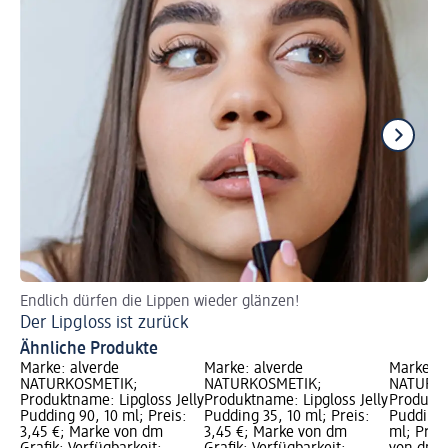
Endlich dürfen die Lippen wieder glänzen!
Je
Der Lipgloss ist zurück
In
Ähnliche Produkte
Marke: alverde
Marke: alverde
Marke: a
NATURKOSMETIK;
NATURKOSMETIK;
NATURKO
Produktname: Lipgloss Jelly
Produktname: Lipgloss Jelly
Produktn
Pudding 90, 10 ml; Preis:
Pudding 35, 10 ml; Preis:
Pudding 
3,45 €; Marke von dm
3,45 €; Marke von dm
ml; Prei