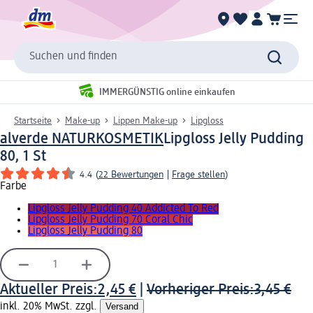
Suchen und finden
IMMERGÜNSTIG online einkaufen
Startseite
Make-up
Lippen Make-up
Lipgloss
alverde NATURKOSMETIK
Lipgloss Jelly Pudding
80, 1 St
4.4
(
22 Bewertungen
|
Frage stellen
)
Farbe
Lipgloss Jelly Pudding 40 Addicted To Red
Lipgloss Jelly Pudding 70 Coral Chic
Lipgloss Jelly Pudding 80
Aktueller Preis:
2,45 €
|
Vorheriger Preis:
3,45 €
inkl. 20% MwSt. zzgl.
Versand