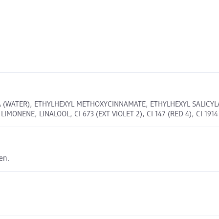
A (WATER), ETHYLHEXYL METHOXYCINNAMATE, ETHYLHEXYL SALICY
ONENE, LINALOOL, CI 673 (EXT VIOLET 2), CI 147 (RED 4), CI 1914
en.