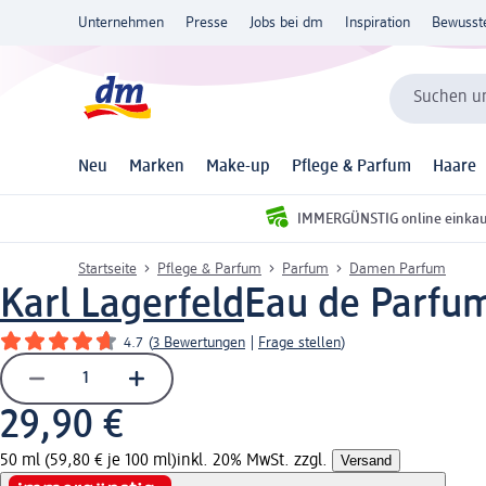
Unternehmen
Presse
Jobs bei dm
Inspiration
Bewusst
Suchen un
Neu
Marken
Make-up
Pflege & Parfum
Haare
IMMERGÜNSTIG online einka
Startseite
Pflege & Parfum
Parfum
Damen Parfum
Karl Lagerfeld
Eau de Parfum
4.7
(
3 Bewertungen
|
Frage stellen
)
29,90 €
50 ml (59,80 € je 100 ml)
inkl. 20% MwSt. zzgl.
Versand