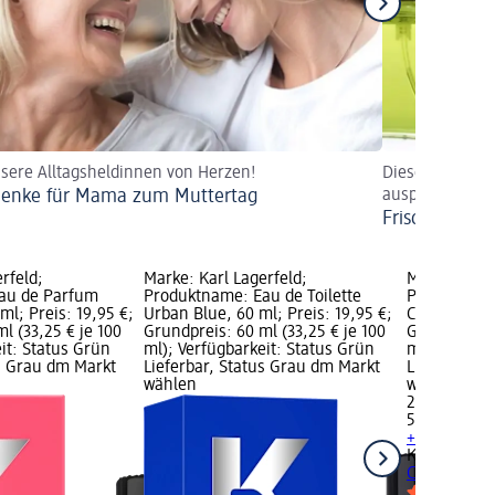
sere Alltagsheldinnen von Herzen!
Diese erfrisch
enke für Mama zum Muttertag
ausprobieren!
Frische Düfte
rfeld;
Marke: Karl Lagerfeld;
Marke: Karl
au de Parfum
Produktname: Eau de Toilette
Produktname
ml; Preis: 19,95 €;
Urban Blue, 60 ml; Preis: 19,95 €;
Classic, 50 
l (33,25 € je 100
Grundpreis: 60 ml (33,25 € je 100
Grundpreis: 
it: Status Grün
ml); Verfügbarkeit: Status Grün
ml); Verfüg
us Grau dm Markt
Lieferbar, Status Grau dm Markt
Lieferbar, 
wählen
wählen
21,90 €
50 ml (43,80
+ 1 weitere
Karl Lagerfe
Classic, 50 