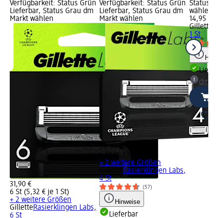
Verfügbarkeit: Status Grün
Verfügbarkeit: Status Grün
Status G
Lieferbar, Status Grau dm
Lieferbar, Status Grau dm
wählen
Markt wählen
Markt wählen
14,95 €
Gillette
L
1 St
Hinw
Liefe
dm Ma
24,90 €
4 St (6,23 € je 1 St)
+ 2 weitere Größen
Gillette
Rasierklingen Labs,
4 St
31,90 €
(57)
6 St (5,32 € je 1 St)
+ 2 weitere Größen
Hinweise
Gillette
Rasierklingen Labs,
Lieferbar
6 St