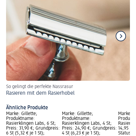
So gelingt die perfekte Nassrasur
Ha
Rasieren mit dem Rasierhobel
Ge
Ähnliche Produkte
Marke: Gillette;
Marke: Gillette;
Marke: Gi
Produktname:
Produktname:
Produkt
Rasierklingen Labs, 6 St;
Rasierklingen Labs, 4 St;
Rasierapp
Preis: 31,90 €; Grundpreis:
Preis: 24,90 €; Grundpreis:
14,95 €; 
6 St (5,32 € je 1 St);
4 St (6,23 € je 1 St);
Status G