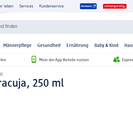
er leben
Services
Kundenservice
d finden
Männerpflege
Gesundheit
Ernährung
Baby & Kind
Hau
ufen
Mein dm-App Vorteile nutzen
Expre
er
racuja, 250 ml