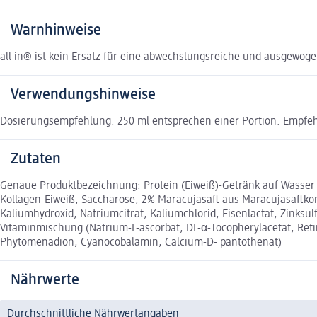
Warnhinweise
all in® ist kein Ersatz für eine abwechslungsreiche und ausgewo
Verwendungshinweise
Dosierungsempfehlung: 250 ml entsprechen einer Portion. Empfehl
Zutaten
Genaue Produktbezeichnung: Protein (Eiweiß)-Getränk auf Wasser 
Kollagen-Eiweiß, Saccharose, 2% Maracujasaft aus Maracujasaftko
Kaliumhydroxid, Natriumcitrat, Kaliumchlorid, Eisenlactat, Zinksul
Vitaminmischung (Natrium-L-ascorbat, DL-α-Tocopherylacetat, Retin
Phytomenadion, Cyanocobalamin, Calcium-D- pantothenat)
Nährwerte
Durchschnittliche Nährwertangaben