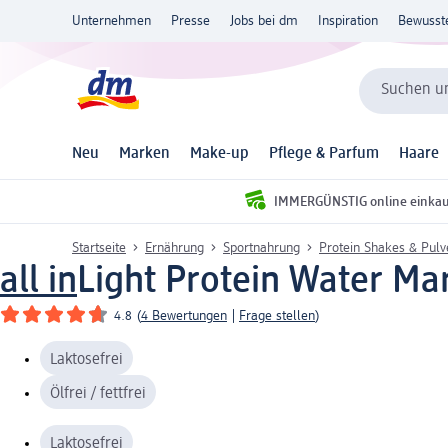
Unternehmen
Presse
Jobs bei dm
Inspiration
Bewusst
Suchen un
Neu
Marken
Make-up
Pflege & Parfum
Haare
IMMERGÜNSTIG online einka
Startseite
Ernährung
Sportnahrung
Protein Shakes & Pulv
all in
Light Protein Water Ma
4.8
(
4 Bewertungen
|
Frage stellen
)
Laktosefrei
Ölfrei / fettfrei
Laktosefrei