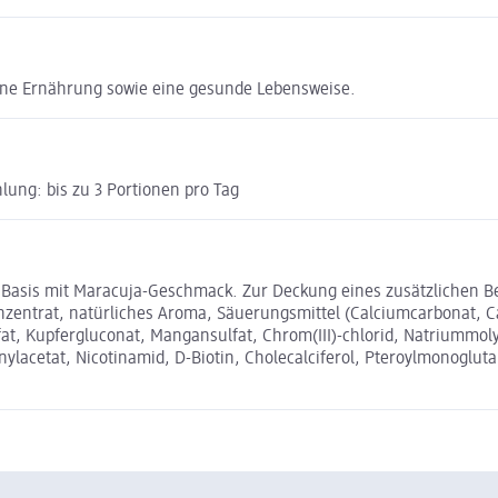
gene Ernährung sowie eine gesunde Lebensweise.
ung: bis zu 3 Portionen pro Tag
Basis mit Maracuja-Geschmack. Zur Deckung eines zusätzlichen Be
nzentrat, natürliches Aroma, Säuerungsmittel (Calciumcarbonat, C
fat, Kupfergluconat, Mangansulfat, Chrom(III)-chlorid, Natriummoly
ylacetat, Nicotinamid, D-Biotin, Cholecalciferol, Pteroylmonoglut