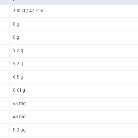
200 kJ / 47 kcal
0 g
0 g
5,2 g
5,2 g
6,5 g
0,01 g
48 mg
48 mg
5,3 µg