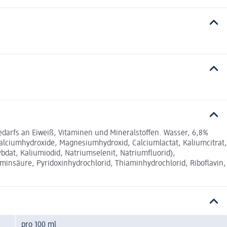
darfs an Eiweiß, Vitaminen und Mineralstoffen. Wasser, 6,8%
alciumhydroxide, Magnesiumhydroxid, Calciumlactat, Kaliumcitrat,
bdat, Kaliumiodid, Natriumselenit, Natriumfluorid),
aminsäure, Pyridoxinhydrochlorid, Thiaminhydrochlorid, Riboflavin,
pro 100 ml