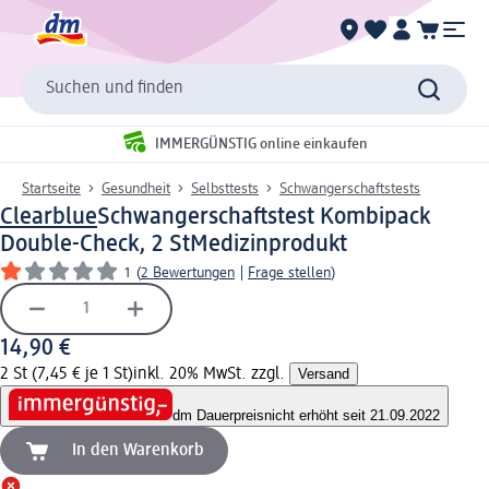
Suchen und finden
IMMERGÜNSTIG online einkaufen
Startseite
Gesundheit
Selbsttests
Schwangerschaftstests
Clearblue
Schwangerschaftstest Kombipack
Double-Check, 2 St
Medizinprodukt
1
(
2 Bewertungen
|
Frage stellen
)
14,90 €
2 St (7,45 € je 1 St)
inkl. 20% MwSt. zzgl.
Versand
dm Dauerpreis
nicht erhöht seit 21.09.2022
In den Warenkorb