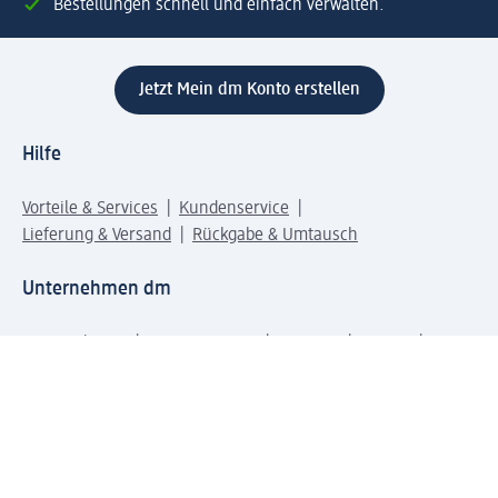
Bestellungen schnell und einfach verwalten.
Jetzt Mein dm Konto erstellen
Hilfe
Vorteile & Services
Kundenservice
Lieferung & Versand
Rückgabe & Umtausch
Unternehmen dm
Unternehmen
Verantwortung
Karriere
Presse
Anfahrt dm dialogicum
Anfahrt dm Verteilzentrum
Produktwelten
dm Welt