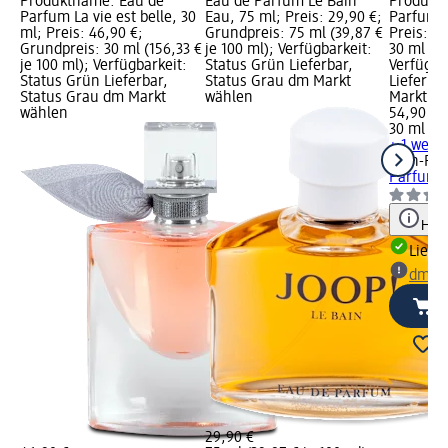
Produktname: Eau de
Eau de Parfum Le Bain
Produkt
5
Parfum La vie est belle, 30
Eau, 75 ml; Preis: 29,90 €;
Parfum S
ml; Preis: 46,90 €;
Grundpreis: 75 ml (39,87 €
Preis: 5
3 €
Grundpreis: 30 ml (156,33 €
je 100 ml); Verfügbarkeit:
30 ml (18
:
je 100 ml); Verfügbarkeit:
Status Grün Lieferbar,
Verfügba
Status Grün Lieferbar,
Status Grau dm Markt
Lieferba
Status Grau dm Markt
wählen
Markt w
wählen
54,90 €
30 ml (18
+ 1 weit
Jean-Pau
Parfum S
Hinw
Liefe
dm Ma
29,90 €