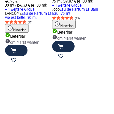
46,90 €
75 ml (39,87 € je 100 ml)
30 ml (156,33 € je 100 ml)
+ 1 weitere Größe
e
+ 1 weitere Größe
Joop
Eau de Parfum Le Bain
5
LANCÔME
Eau de Parfum La
Eau, 75 ml
vie est belle, 30 ml
(75)
(17)
Hinweise
Hinweise
Lieferbar
Lieferbar
dm Markt wählen
dm Markt wählen