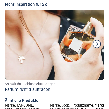
Mehr Inspiration für Sie
So hält Ihr Lieblingsduft länger
En
Parfum richtig auftragen
Na
Na
Ähnliche Produkte
er;
Marke: LANCÔME;
Marke: Joop; Produktname:
Marke: J