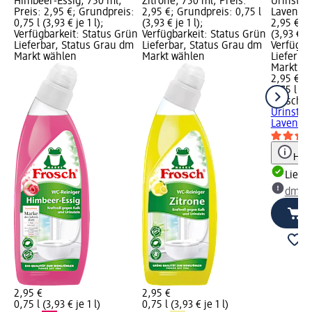
Himbeer-Essig, 750 ml;
Zitrone, 750 ml; Preis:
Urinstei
Preis: 2,95 €; Grundpreis:
2,95 €; Grundpreis: 0,75 l
Lavendel
0,75 l (3,93 € je 1 l);
(3,93 € je 1 l);
2,95 €; G
Verfügbarkeit: Status Grün
Verfügbarkeit: Status Grün
(3,93 € je
Lieferbar, Status Grau dm
Lieferbar, Status Grau dm
Verfügba
Markt wählen
Markt wählen
Lieferba
Markt w
2,95 €
0,75 l (3,
Frosch
W
Urinstei
Lavendel
Hinw
Liefe
dm Ma
2,95 €
2,95 €
0,75 l (3,93 € je 1 l)
0,75 l (3,93 € je 1 l)