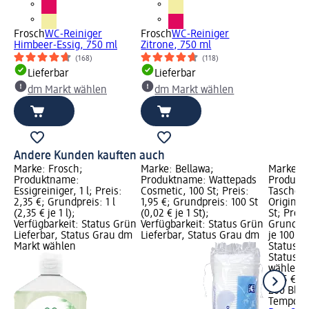
Frosch
WC-Reiniger
Frosch
WC-Reiniger
Himbeer-Essig, 750 ml
Zitrone, 750 ml
(168)
(118)
Lieferbar
Lieferbar
dm Markt wählen
dm Markt wählen
Andere Kunden kauften auch
Marke: Frosch;
Marke: Bellawa;
Marke: 
Produktname:
Produktname: Wattepads
Produkt
Essigreiniger, 1 l; Preis:
Cosmetic, 100 St; Preis:
Taschen
2,35 €; Grundpreis: 1 l
1,95 €; Grundpreis: 100 St
Original 
(2,35 € je 1 l);
(0,02 € je 1 St);
St; Preis
Verfügbarkeit: Status Grün
Verfügbarkeit: Status Grün
Grundpre
Lieferbar, Status Grau dm
Lieferbar, Status Grau dm
je 100 Bl
Markt wählen
Status G
Status G
wählen
3,95 €
200 Bl (1
Tempo
Ta