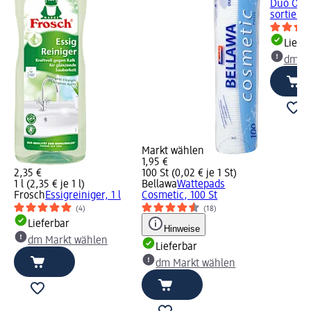
Duo Orig
sortiert,
Liefe
dm Ma
Markt wählen
1,95 €
2,35 €
100 St (0,02 € je 1 St)
1 l (2,35 € je 1 l)
Bellawa
Wattepads
Frosch
Essigreiniger, 1 l
Cosmetic, 100 St
(4)
(18)
Lieferbar
Hinweise
dm Markt wählen
Lieferbar
dm Markt wählen