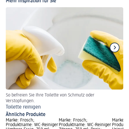
Mehr Inspiration für Sie
So befreien Sie Ihre Toilette von Schmutz oder
Pu
Verstopfungen.
Cl
Toilette reinigen
Ähnliche Produkte
Marke: Frosch;
Marke: Frosch;
Marke: F
Produktname: WC-Reiniger
Produktname: WC-Reiniger
Produkt