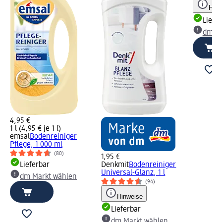
Hinw
Liefe
dm Ma
4,95 €
1 l (4,95 € je 1 l)
emsal
Bodenreiniger
Pflege, 1 000 ml
(80)
1,95 €
Lieferbar
Denkmit
Bodenreiniger
Universal-Glanz, 1 l
dm Markt wählen
(94)
Hinweise
Lieferbar
dm Markt wählen