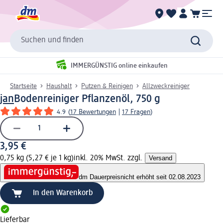
Suchen und finden
IMMERGÜNSTIG online einkaufen
Startseite
Haushalt
Putzen & Reinigen
Allzweckreiniger
jan
Bodenreiniger Pflanzenöl, 750 g
4.9
(
17 Bewertungen
|
17 Fragen
)
3,95 €
0,75 kg (5,27 € je 1 kg)
inkl. 20% MwSt. zzgl.
Versand
dm Dauerpreis
nicht erhöht seit 02.08.2023
In den Warenkorb
Lieferbar