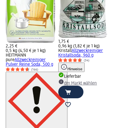
1,75 €
2,25 €
0,96 kg (1,82 € je 1 kg)
0,5 kg (4,50 € je 1 kg)
Kristall
Allzweckreiniger
HEITMANN
Kristallsoda, 960 g
pure
Allzweckreiniger
(34)
Pulver Reine Soda, 500 g
Hinweise
(166)
Lieferbar
dm Markt wählen