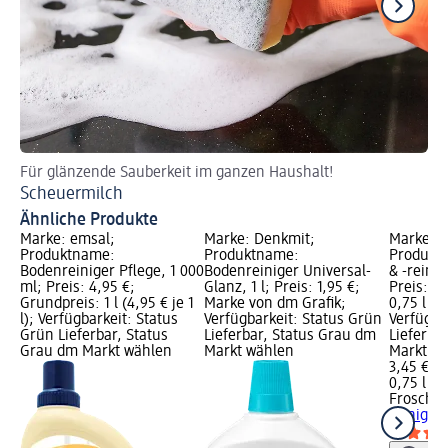
Für glänzende Sauberkeit im ganzen Haushalt!
Ti
Scheuermilch
Fl
Ähnliche Produkte
Marke: emsal;
Marke: Denkmit;
Marke: F
Produktname:
Produktname:
Produkt
Bodenreiniger Pflege, 1 000
Bodenreiniger Universal-
& -reinig
ml; Preis: 4,95 €;
Glanz, 1 l; Preis: 1,95 €;
Preis: 3
Grundpreis: 1 l (4,95 € je 1
Marke von dm Grafik;
0,75 l (4,
l); Verfügbarkeit: Status
Verfügbarkeit: Status Grün
Verfügba
Grün Lieferbar, Status
Lieferbar, Status Grau dm
Lieferba
Grau dm Markt wählen
Markt wählen
Markt w
3,45 €
0,75 l (4,
Frosch
Mö
reiniger