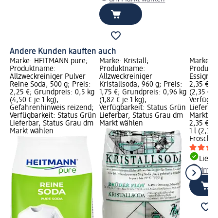
Andere Kunden kauften auch
Marke: HEITMANN pure;
Marke: Kristall;
Marke: F
Produktname:
Produktname:
Produkt
Allzweckreiniger Pulver
Allzweckreiniger
Essigrein
Reine Soda, 500 g; Preis:
Kristallsoda, 960 g; Preis:
2,35 €; G
2,25 €; Grundpreis: 0,5 kg
1,75 €; Grundpreis: 0,96 kg
(2,35 € je
(4,50 € je 1 kg);
(1,82 € je 1 kg);
Verfügba
Gefahrenhinweis reizend;
Verfügbarkeit: Status Grün
Lieferba
Verfügbarkeit: Status Grün
Lieferbar, Status Grau dm
Markt w
Lieferbar, Status Grau dm
Markt wählen
2,35 €
Markt wählen
1 l (2,35 €
Frosch
Es
Liefe
dm Ma