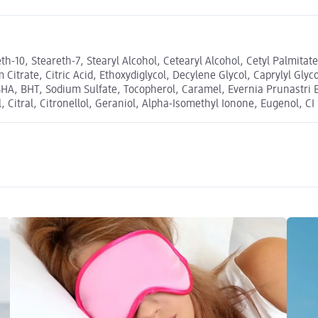
-10, Steareth-7, Stearyl Alcohol, Cetearyl Alcohol, Cetyl Palmitate,
itrate, Citric Acid, Ethoxydiglycol, Decylene Glycol, Caprylyl Glyc
t, BHA, BHT, Sodium Sulfate, Tocopherol, Caramel, Evernia Prunastr
, Citral, Citronellol, Geraniol, Alpha-Isomethyl Ionone, Eugenol, 