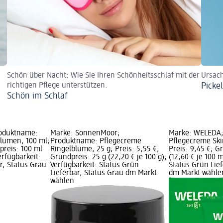
Schön über Nacht: Wie Sie Ihren Schönheitsschlaf mit der
Ursac
richtigen Pflege unterstützen.
Picke
Schön im Schlaf
roduktname:
Marke: SonnenMoor;
Marke: WELEDA;
lumen, 100 ml;
Produktname: Pflegecreme
Pflegecreme Ski
dpreis: 100 ml
Ringelblume, 25 g; Preis: 5,55 €;
Preis: 9,45 €; G
Verfügbarkeit:
Grundpreis: 25 g (22,20 € je 100 g);
(12,60 € je 100 m
r, Status Grau
Verfügbarkeit: Status Grün
Status Grün Lief
Lieferbar, Status Grau dm Markt
dm Markt wähle
wählen