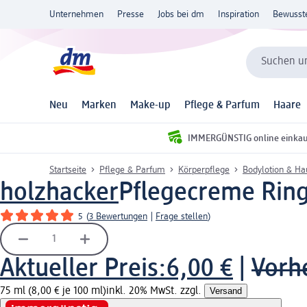
Unternehmen
Presse
Jobs bei dm
Inspiration
Bewusst
Suchen un
Neu
Marken
Make-up
Pflege & Parfum
Haare
IMMERGÜNSTIG online einka
Startseite
Pflege & Parfum
Körperpflege
Bodylotion & H
holzhacker
Pflegecreme Rin
5
(
3 Bewertungen
|
Frage stellen
)
Aktueller Preis:
6,00 €
|
Vorhe
75 ml (8,00 € je 100 ml)
inkl. 20% MwSt. zzgl.
Versand