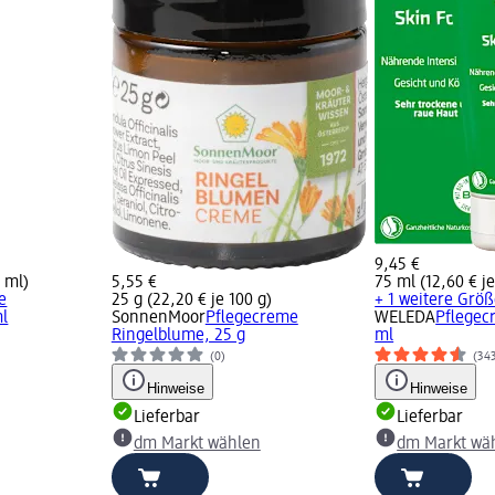
9,45 €
0 ml)
5,55 €
75 ml (12,60 € j
e
25 g (22,20 € je 100 g)
+ 1 weitere Grö
ml
SonnenMoor
Pflegecreme
WELEDA
Pflegec
Ringelblume, 25 g
ml
(0)
(34
Hinweise
Hinweise
Lieferbar
Lieferbar
dm Markt wählen
dm Markt wä