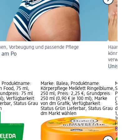
hen, Vorbeugung und passende Pflege
Haarshampoo, D
l am Po
können von Fr
verwendet wer
Unisex Pflege
 Produktname:
Marke: Balea; Produktname:
Marke: HAS
n Food, 75 ml;
Körperpflege Melkfett Ringelblume,
Seifenstück
rundpreis: 75 ml
250 ml; Preis: 2,25 €; Grundpreis:
Preis: 1,95 
l); Verfügbarkeit:
250 ml (0,90 € je 100 ml); Marke
(1,95 € je 1
erbar, Status Grau
von dm Grafik; Verfügbarkeit:
Status Grün
n
Status Grün Lieferbar, Status Grau
dm Markt w
dm Markt wählen
1,95 €
100 g (1,95 €
HASLINGER
Ringelblume