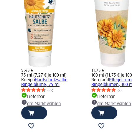
5,45 €
11,75 €
75 ml (7,27 € je 100 ml)
100 ml (11,75 € je 10
Kneipp
Hautschutzsalbe
Bergland
Pflegecrem
Ringelblume, 75 ml
Ringelblumen, 100 
(55)
(2)
Lieferbar
Lieferbar
dm Markt wählen
dm Markt wählen