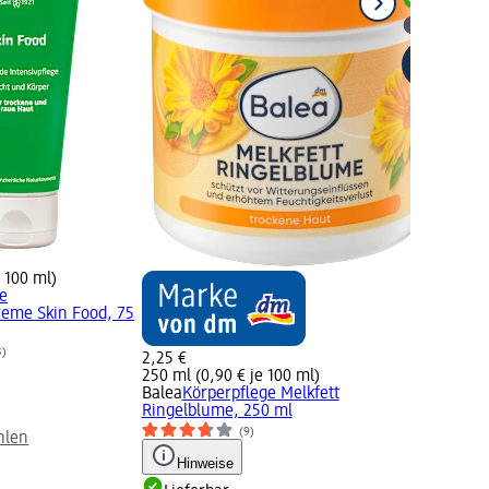
Lieferbar
dm Mark
e 100 ml)
ße
reme Skin Food, 75
3)
2,25 €
250 ml (0,90 € je 100 ml)
Balea
Körperpflege Melkfett
Ringelblume, 250 ml
(9)
hlen
Hinweise