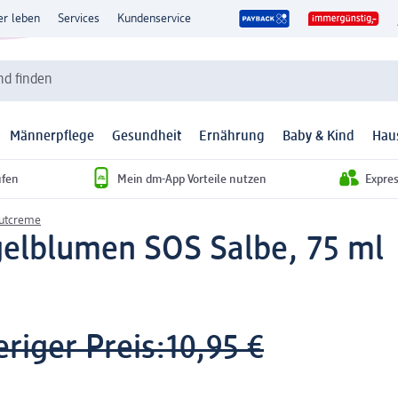
er leben
Services
Kundenservice
d finden
Männerpflege
Gesundheit
Ernährung
Baby & Kind
Hau
ufen
Mein dm-App Vorteile nutzen
Expre
autcreme
gelblumen SOS Salbe, 75 ml
riger Preis:
10,95 €