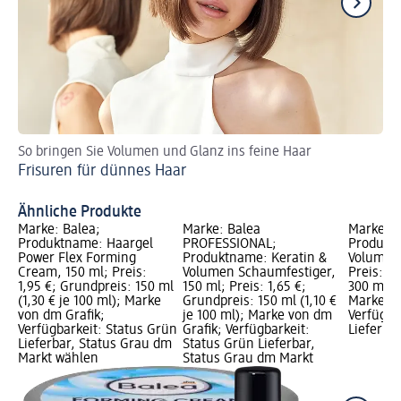
So bringen Sie Volumen und Glanz ins feine Haar
Jet
Frisuren für dünnes Haar
Ho
Ähnliche Produkte
Marke: Balea;
Marke: Balea
Marke: B
Produktname: Haargel
PROFESSIONAL;
Produkt
Power Flex Forming
Produktname: Keratin &
Volumen 
Cream, 150 ml; Preis:
Volumen Schaumfestiger,
Preis: 1,
1,95 €; Grundpreis: 150 ml
150 ml; Preis: 1,65 €;
300 ml (0
(1,30 € je 100 ml); Marke
Grundpreis: 150 ml (1,10 €
Marke vo
von dm Grafik;
je 100 ml); Marke von dm
Verfügba
Verfügbarkeit: Status Grün
Grafik; Verfügbarkeit:
Lieferba
Lieferbar, Status Grau dm
Status Grün Lieferbar,
Markt wählen
Status Grau dm Markt