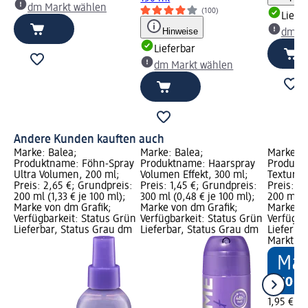
dm Markt wählen
(100)
Liefe
Hinweise
dm Ma
Lieferbar
dm Markt wählen
Andere Kunden kauften auch
Marke: Balea;
Marke: Balea;
Marke: B
Produktname: Föhn-Spray
Produktname: Haarspray
Produktn
Ultra Volumen, 200 ml;
Volumen Effekt, 300 ml;
Texture 
Preis: 2,65 €; Grundpreis:
Preis: 1,45 €; Grundpreis:
Preis: 1,
200 ml (1,33 € je 100 ml);
300 ml (0,48 € je 100 ml);
200 ml (0
Marke von dm Grafik;
Marke von dm Grafik;
Marke vo
Verfügbarkeit: Status Grün
Verfügbarkeit: Status Grün
Verfügba
Lieferbar, Status Grau dm
Lieferbar, Status Grau dm
Lieferba
Markt w
1,95 €