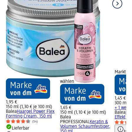
Markt w
wählen
1,45 €
1,95 €
300 ml (0
150 ml (1,30 € je 100 ml)
1,65 €
+ 1 weit
Balea
Haargel Power Flex
150 ml (1,10 € je 100 ml)
Balea
Ha
Forming Cream, 150 ml
Balea
Effekt, 3
PROFESSIONAL
Keratin &
(54)
Volumen Schaumfestiger,
Lieferbar
150 ml
Hinw