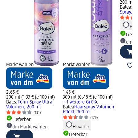
200 ml (0
Balea
Sea
Spray, 2
Hinw
Liefe
dm Ma
Markt wählen
Markt wählen
2,65 €
1,45 €
200 ml (1,33 € je 100 ml)
300 ml (0,48 € je 100 ml)
Balea
Föhn-Spray Ultra
+ 1 weitere Größe
Volumen, 200 ml
Balea
Haarspray Volumen
Effekt, 300 ml
(121)
(176)
Lieferbar
Hinweise
dm Markt wählen
Lieferbar