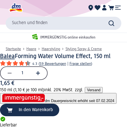
Suchen und finden
IMMERGÜNSTIG online einkaufen
Startseite
Haare
Haarstyling
Styling Spray & Creme
Balea
Forming Water Volume Effect, 150 ml
4.3
(
59 Bewertungen
|
Frage stellen
)
1,65 €
150 ml (1,10 € je 100 ml)
inkl. 20% MwSt. zzgl.
Versand
dm Dauerpreis
nicht erhöht seit 07.02.2024
In den Warenkorb
Lieferbar