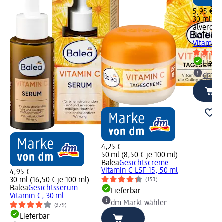
5,95 €
30 ml (19
alverde
NATURK
Vitamin 
Liefe
dm Ma
4,25 €
50 ml (8,50 € je 100 ml)
Balea
Gesichtscreme
Vitamin C LSF 15, 50 ml
4,95 €
30 ml (16,50 € je 100 ml)
(153)
Balea
Gesichtsserum
Lieferbar
Vitamin C, 30 ml
dm Markt wählen
(379)
Lieferbar