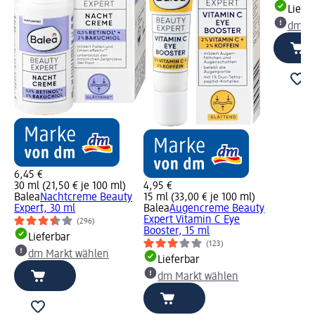
Liefe
dm Ma
6,45 €
30 ml (21,50 € je 100 ml)
4,95 €
Balea
Nachtcreme Beauty
15 ml (33,00 € je 100 ml)
Expert, 30 ml
Balea
Augencreme Beauty
Expert Vitamin C Eye
(296)
Booster, 15 ml
Lieferbar
(123)
dm Markt wählen
Lieferbar
dm Markt wählen