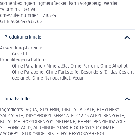
sonnenbedingten Pigmentflecken kann vorgebeugt werden.
*Vitamin C Derivat.
dm-Artikelnummer: 1710324
GTIN 4066447438765
Produktmerkmale
Anwendungsbereich:
Gesicht
Produkteigenschaften:
Ohne Paraffine / Mineralöle, Ohne Parfüm, Ohne Alkohol,
Ohne Parabene, Ohne Farbstoffe, Besonders für das Gesicht
geeignet, Ohne Nanopartikel, Vegan
Inhaltsstoffe
Ingredients: AQUA, GLYCERIN, DIBUTYL ADIATE, ETHYLHEXYL
SALICYLATE, DIISOPROPYL SEBACATE, C12-15 ALKYL BENZOATE,
BUTYL METHOXYDIBENZOYLMETHANE, PHENYLBENZIMIDAZOLE
SULFONIC ACID, ALUMINUM STARCH OCTENYLSUCCINATE,
ASCORBYL GLUCOSIDE, BIS- ETHYLHEXYLOXYPHENOL