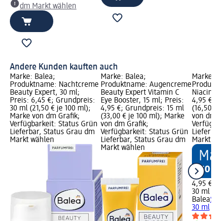
dm Markt wählen
Andere Kunden kauften auch
Marke: Balea;
Marke: Balea;
Marke: B
Produktname: Nachtcreme
Produktname: Augencreme
Produkt
Beauty Expert, 30 ml;
Beauty Expert Vitamin C
Niacinam
Preis: 6,45 €; Grundpreis:
Eye Booster, 15 ml; Preis:
4,95 €; 
30 ml (21,50 € je 100 ml);
4,95 €; Grundpreis: 15 ml
(16,50 € 
Marke von dm Grafik;
(33,00 € je 100 ml); Marke
von dm G
Verfügbarkeit: Status Grün
von dm Grafik;
Verfügba
Lieferbar, Status Grau dm
Verfügbarkeit: Status Grün
Lieferba
Markt wählen
Lieferbar, Status Grau dm
Markt w
Markt wählen
4,95 €
30 ml (16
Balea
Se
30 ml