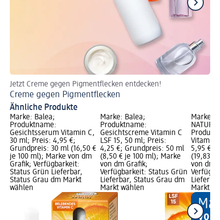
Jetzt Creme gegen Pigmentflecken entdecken!
Pa
Creme gegen Pigmentflecken
Ge
Ähnliche Produkte
Marke: Balea;
Marke: Balea;
Marke: a
Produktname:
Produktname:
NATURKO
Gesichtsserum Vitamin C,
Gesichtscreme Vitamin C
Produkt
30 ml; Preis: 4,95 €;
LSF 15, 50 ml; Preis:
Vitamin C
Grundpreis: 30 ml (16,50 €
4,25 €; Grundpreis: 50 ml
5,95 €; 
je 100 ml); Marke von dm
(8,50 € je 100 ml); Marke
(19,83 € 
Grafik; Verfügbarkeit:
von dm Grafik;
von dm G
Status Grün Lieferbar,
Verfügbarkeit: Status Grün
Verfügba
Status Grau dm Markt
Lieferbar, Status Grau dm
Lieferba
wählen
Markt wählen
Markt w