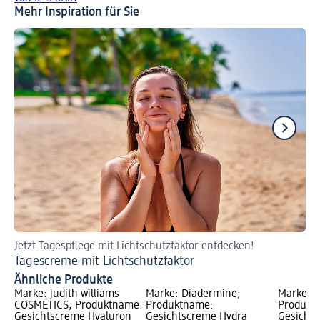
Mehr Inspiration für Sie
Jetzt Tagespflege mit Lichtschutzfaktor entdecken!
Nat
Tagescreme mit Lichtschutzfaktor
Mu
Ähnliche Produkte
Marke: judith williams
Marke: Diadermine;
Marke: B
COSMETICS; Produktname:
Produktname:
Produkt
Gesichtscreme Hyaluron
Gesichtscreme Hydra
Gesicht