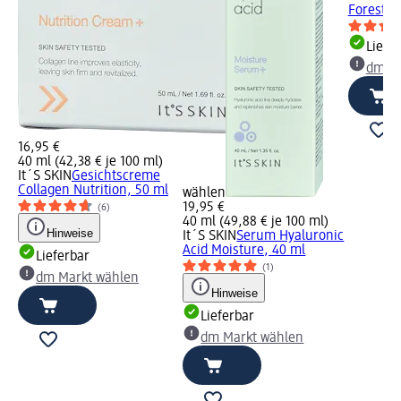
Forest Br
Liefe
dm Ma
16,95 €
40 ml (42,38 € je 100 ml)
It´S SKIN
Gesichtscreme
Collagen Nutrition, 50 ml
wählen
19,95 €
(6)
40 ml (49,88 € je 100 ml)
Hinweise
It´S SKIN
Serum Hyaluronic
Acid Moisture, 40 ml
Lieferbar
(1)
dm Markt wählen
Hinweise
Lieferbar
dm Markt wählen