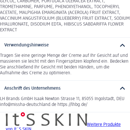
GLYCOL, CARBOMER, PORTULACA OLERACEA EXTRACT,
TROMETHAMINE, PARFUME, PHENOXYETHANOL, TOCOPHERYL
ACETATE, MALPIGHIA EMARGINATA (ACEROLA) FRUIT EXTRACT,
VACCINIUM ANGUSTIFOLIUM (BLUEBERRY) FRUIT EXTRACT, SODIUM
HYALURONATE, DISODIUM EDTA, HIBISCUS SABDARIFFA FLOWER
EXTRACT
Verwendungshinweise
Tragen Sie eine geringe Menge der Creme auf Ihr Gesicht auf und
massieren sie leicht mit den Fingerspitzen klopfend ein. Bedecken
Sie anschließend Ihr Gesicht mit beiden Händen, um die
Aufnahme des Creme zu optimieren.
Anschrift des Unternehmens
LH Brands GmbH Isaak Newton Strasse 11, 85055 Ingolstadt, DEU
info@missha-deutschland.de https://lhbg.de/
Weitere Produkte
von It´S SKIN