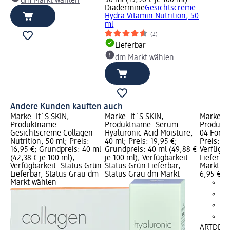
50 ml (15,90 € je 100 ml)
dm Markt wählen
Diadermine
Gesichtscreme
Hydra Vitamin Nutrition, 50
ml
(2)
Lieferbar
dm Markt wählen
Andere Kunden kauften auch
Marke: It´S SKIN;
Marke: It´S SKIN;
Marke: 
Produktname:
Produktname: Serum
Produktn
Gesichtscreme Collagen
Hyaluronic Acid Moisture,
04 Forest
Nutrition, 50 ml; Preis:
40 ml; Preis: 19,95 €;
Preis: 6,
16,95 €; Grundpreis: 40 ml
Grundpreis: 40 ml (49,88 €
Verfügba
(42,38 € je 100 ml);
je 100 ml); Verfügbarkeit:
Lieferba
Verfügbarkeit: Status Grün
Status Grün Lieferbar,
Markt w
Lieferbar, Status Grau dm
Status Grau dm Markt
6,95 €
Markt wählen
ARTDEC