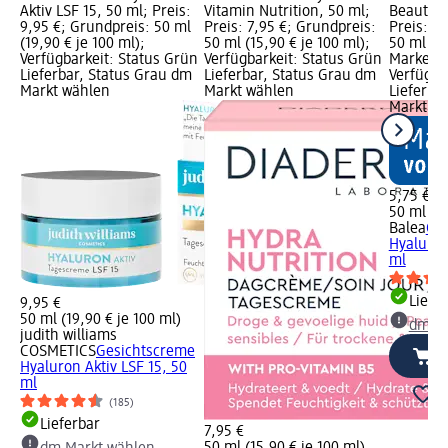
Aktiv LSF 15, 50 ml; Preis:
Vitamin Nutrition, 50 ml;
Beauty L
9,95 €; Grundpreis: 50 ml
Preis: 7,95 €; Grundpreis:
Preis: 5
(19,90 € je 100 ml);
50 ml (15,90 € je 100 ml);
50 ml (11
Verfügbarkeit: Status Grün
Verfügbarkeit: Status Grün
Marke vo
Lieferbar, Status Grau dm
Lieferbar, Status Grau dm
Verfügba
Markt wählen
Markt wählen
Lieferba
Markt w
5,75 €
50 ml (11
Balea
Ge
Hyaluron
ml
Liefe
9,95 €
50 ml (19,90 € je 100 ml)
dm Ma
judith williams
COSMETICS
Gesichtscreme
Hyaluron Aktiv LSF 15, 50
ml
(185)
Lieferbar
7,95 €