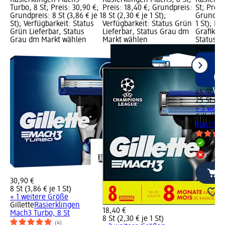
Rasierklingen Mach3
Rasierklingen Mach3, 8 St;
Rasierkl
Turbo, 8 St; Preis: 30,90 €;
Preis: 18,40 €; Grundpreis:
St; Preis
Grundpreis: 8 St (3,86 € je 1
8 St (2,30 € je 1 St);
Grundprei
St); Verfügbarkeit: Status
Verfügbarkeit: Status Grün
1 St); Nu
Grün Lieferbar, Status
Lieferbar, Status Grau dm
Grafik; V
Grau dm Markt wählen
Markt wählen
Status G
Status R
45,90 €
25 St (1,8
+ 3 weit
Gillette
R
Mach3, 2
Liefe
Alle 
30,90 €
8 St (3,86 € je 1 St)
+ 1 weitere Größe
Gillette
Rasierklingen
18,40 €
Mach3 Turbo, 8 St
8 St (2,30 € je 1 St)
(4)