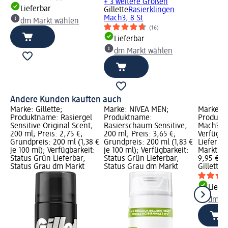
+ 3 weitere Größen
Lieferbar
Gillette
Rasierklingen
Mach3, 8 St
dm Markt wählen
(16)
Lieferbar
dm Markt wählen
Andere Kunden kauften auch
Marke: Gillette;
Marke: NIVEA MEN;
Marke: Gi
Produktname: Rasiergel
Produktname:
Produktn
Sensitive Original Scent,
Rasierschaum Sensitive,
Mach3, 1 
200 ml; Preis: 2,75 €;
200 ml; Preis: 3,65 €;
Verfügba
Grundpreis: 200 ml (1,38 €
Grundpreis: 200 ml (1,83 €
Lieferba
je 100 ml); Verfügbarkeit:
je 100 ml); Verfügbarkeit:
Markt w
Status Grün Lieferbar,
Status Grün Lieferbar,
9,95 €
Status Grau dm Markt
Status Grau dm Markt
Gillette
R
Liefe
dm Ma