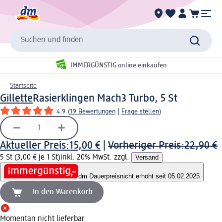
Suchen und finden
IMMERGÜNSTIG online einkaufen
Startseite
Gillette
Rasierklingen Mach3 Turbo, 5 St
4.9
(
19 Bewertungen
|
Frage stellen
)
Aktueller Preis:
15,00 €
|
Vorheriger Preis:
22,90 €
5 St (3,00 € je 1 St)
inkl. 20% MwSt. zzgl.
Versand
dm Dauerpreis
nicht erhöht seit 05.02.2025
In den Warenkorb
Momentan nicht lieferbar