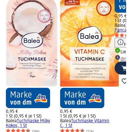
0,95 €
1 St (0,95
Balea
Tu
Pancake,
Hinw
Liefe
dm Ma
0,95 €
0,95 €
1 St (0,95 € je 1 St)
1 St (0,95 € je 1 St)
Balea
Tuchmaske Milky
Balea
Tuchmaske Vitamin
Kokos, 1 St
C, 1 St
(166)
(124)