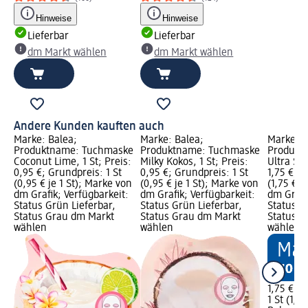
Hinweise
Hinweise
Lieferbar
Lieferbar
dm Markt wählen
dm Markt wählen
Andere Kunden kauften auch
Marke: Balea;
Marke: Balea;
Marke: B
Produktname: Tuchmaske
Produktname: Tuchmaske
Produkt
Coconut Lime, 1 St; Preis:
Milky Kokos, 1 St; Preis:
Ultra Sen
0,95 €; Grundpreis: 1 St
0,95 €; Grundpreis: 1 St
1,75 €; G
(0,95 € je 1 St); Marke von
(0,95 € je 1 St); Marke von
(1,75 € j
dm Grafik; Verfügbarkeit:
dm Grafik; Verfügbarkeit:
dm Grafi
Status Grün Lieferbar,
Status Grün Lieferbar,
Status G
Status Grau dm Markt
Status Grau dm Markt
Status G
wählen
wählen
wählen
1,75 €
1 St (1,75