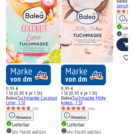
Balea m
Sensitive
Hinw
Liefe
dm Ma
0,95 €
0,95 €
1 St (0,95 € je 1 St)
1 St (0,95 € je 1 St)
Balea
Tuchmaske Coconut
Balea
Tuchmaske Milky
Lime, 1 St
Kokos, 1 St
(55)
(166)
Hinweise
Hinweise
Lieferbar
Lieferbar
dm Markt wählen
dm Markt wählen