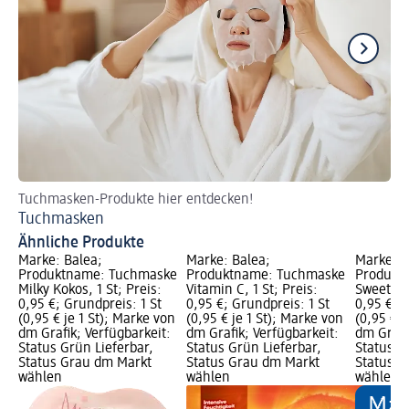
Tuchmasken-Produkte hier entdecken!
Di
Tuchmasken
Be
Ähnliche Produkte
Marke: Balea;
Marke: Balea;
Marke: B
Produktname: Tuchmaske
Produktname: Tuchmaske
Produkt
Milky Kokos, 1 St; Preis:
Vitamin C, 1 St; Preis:
Sweet Pa
0,95 €; Grundpreis: 1 St
0,95 €; Grundpreis: 1 St
0,95 €; G
(0,95 € je 1 St); Marke von
(0,95 € je 1 St); Marke von
(0,95 € j
dm Grafik; Verfügbarkeit:
dm Grafik; Verfügbarkeit:
dm Grafi
Status Grün Lieferbar,
Status Grün Lieferbar,
Status G
Status Grau dm Markt
Status Grau dm Markt
Status G
wählen
wählen
wählen