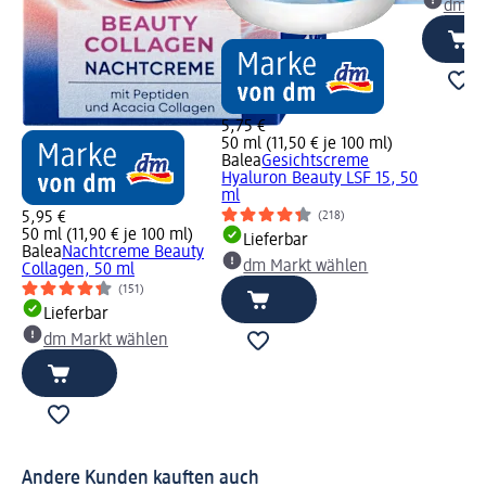
dm Ma
5,75 €
50 ml (11,50 € je 100 ml)
Balea
Gesichtscreme
Hyaluron Beauty LSF 15, 50
ml
5,95 €
(218)
50 ml (11,90 € je 100 ml)
Lieferbar
Balea
Nachtcreme Beauty
dm Markt wählen
Collagen, 50 ml
(151)
Lieferbar
dm Markt wählen
Andere Kunden kauften auch