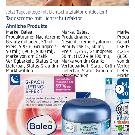
Jetzt Tagespflege mit Lichtschutzfaktor entdecken!
Pa
Tagescreme mit Lichtschutzfaktor
Ge
Ähnliche Produkte
Marke: Balea;
Marke: Balea;
Marke: B
Produktname: Nachtcreme
Produktname:
Produkt
Beauty Collagen, 50 ml;
Gesichtscreme Hyaluron
Gesichts
Preis: 5,95 €; Grundpreis:
Beauty LSF 15, 50 ml;
LSF 15, 5
50 ml (11,90 € je 100 ml);
Preis: 5,75 €; Grundpreis:
4,25 €; 
Marke von dm Grafik;
50 ml (11,50 € je 100 ml);
(8,50 € j
Verfügbarkeit: Status Grün
Marke von dm Grafik;
von dm G
Lieferbar, Status Grau dm
Verfügbarkeit: Status Grün
Verfügba
Markt wählen
Lieferbar, Status Grau dm
Lieferba
Markt wählen
Markt w
4,25 €
50 ml (8,
Balea
Ge
Vitamin 
Liefe