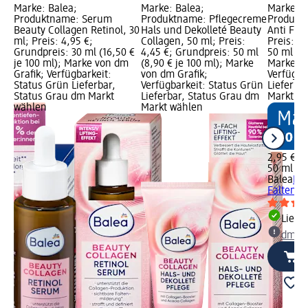
Marke: Balea;
Marke: Balea;
Marke: B
eme
Produktname: Serum
Produktname: Pflegecreme
Produkt
Beauty Collagen Retinol, 30
Hals und Dekolleté Beauty
Anti Falt
s:
ml; Preis: 4,95 €;
Collagen, 50 ml; Preis:
Preis: 2
Grundpreis: 30 ml (16,50 €
4,45 €; Grundpreis: 50 ml
50 ml (5,
je 100 ml); Marke von dm
(8,90 € je 100 ml); Marke
Marke vo
rün
Grafik; Verfügbarkeit:
von dm Grafik;
Verfügba
dm
Status Grün Lieferbar,
Verfügbarkeit: Status Grün
Lieferba
Status Grau dm Markt
Lieferbar, Status Grau dm
Markt w
wählen
Markt wählen
2,95 €
50 ml (5,
Balea
Na
Falten Vi
Liefe
dm Ma