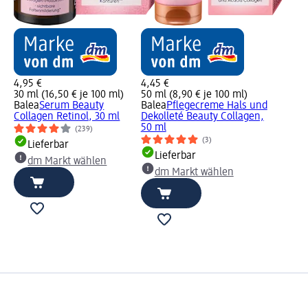
4,95 €
4,45 €
y
30 ml (16,50 € je 100 ml)
50 ml (8,90 € je 100 ml)
Balea
Serum Beauty
Balea
Pflegecreme Hals und
Collagen Retinol, 30 ml
Dekolleté Beauty Collagen,
50 ml
(239)
(3)
Lieferbar
Lieferbar
dm Markt wählen
dm Markt wählen