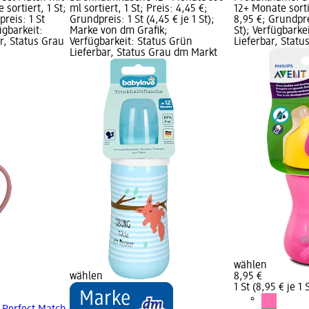
sortiert, 1 St;
ml sortiert, 1 St; Preis: 4,45 €;
12+ Monate sortie
preis: 1 St
Grundpreis: 1 St (4,45 € je 1 St);
8,95 €; Grundprei
fügbarkeit:
Marke von dm Grafik;
St); Verfügbarke
r, Status Grau
Verfügbarkeit: Status Grün
Lieferbar, Stat
Lieferbar, Status Grau dm Markt
wählen
wählen
8,95 €
1 St (8,95 € je 1 