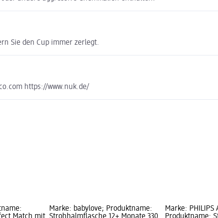
rn Sie den Cup immer zerlegt.
o.com https://www.nuk.de/
tname:
Marke: babylove; Produktname:
Marke: PHILIPS 
fect Match mit
Strohhalmflasche 12+ Monate 330
Produktname: S