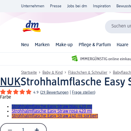
Unternehmen
Presse
Jobs bei dm
Inspiration
Bewusst
Suchen un
Neu
Marken
Make-up
Pflege & Parfum
Haare
IMMERGÜNSTIG online einka
Startseite
Baby & Kind
Fläschchen & Schnuller
Babyflasch
NUK
Strohhalmflasche Easy S
4.9
(
29 Bewertungen
|
Frage stellen
)
Farbe
Strohhalmflasche Easy Straw blau 420 ml
Strohhalmflasche Easy Straw rosa 420 ml
Strohhalmflasche Easy Straw 240 ml sortiert