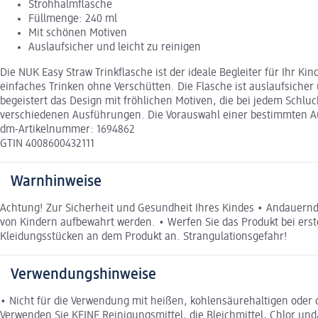
Strohhalmflasche
Füllmenge: 240 ml
Mit schönen Motiven
Auslaufsicher und leicht zu reinigen
Die NUK Easy Straw Trinkflasche ist der ideale Begleiter für Ihr K
einfaches Trinken ohne Verschütten. Die Flasche ist auslaufsiche
begeistert das Design mit fröhlichen Motiven, die bei jedem Schluc
verschiedenen Ausführungen. Die Vorauswahl einer bestimmten Ausf
dm-Artikelnummer: 1694862
GTIN 4008600432111
Warnhinweise
Achtung! Zur Sicherheit und Gesundheit Ihres Kindes • Andauernde
von Kindern aufbewahrt werden. • Werfen Sie das Produkt bei ers
Kleidungsstücken an dem Produkt an. Strangulationsgefahr!
Verwendungshinweise
• Nicht für die Verwendung mit heißen, kohlensäurehaltigen oder di
Verwenden Sie KEINE Reinigungsmittel, die Bleichmittel, Chlor un