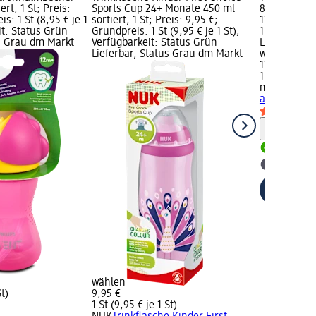
rt, 1 St; Preis:
Sports Cup 24+ Monate 450 ml
8+ Monaten s
s: 1 St (8,95 € je 1
sortiert, 1 St; Preis: 9,95 €;
11,95 €; Gru
it: Status Grün
Grundpreis: 1 St (9,95 € je 1 St);
1 St); Verfü
us Grau dm Markt
Verfügbarkeit: Status Grün
Lieferbar, 
Lieferbar, Status Grau dm Markt
wählen
11,95 €
1 St (11,95 € 
mam
Trinkb
ab 8+ Monate
Hinweis
Lieferbar
dm Mark
wählen
St)
9,95 €
1 St (9,95 € je 1 St)