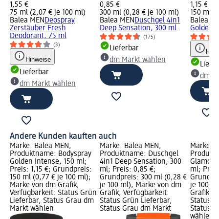
1,55 €
0,85 €
1,15 €
75 ml (2,07 € je 100 ml)
300 ml (0,28 € je 100 ml)
150 ml (0
Balea MEN
Deospray
Balea MEN
Duschgel 4in1
Balea M
Zerstäuber Fresh
Deep Sensation, 300 ml
Golden I
Deodorant, 75 ml
(175)
(3)
Lieferbar
Hinw
Hinweise
dm Markt wählen
Liefe
Lieferbar
dm Ma
dm Markt wählen
Andere Kunden kauften auch
Marke: Balea MEN;
Marke: Balea MEN;
Marke: B
Produktname: Bodyspray
Produktname: Duschgel
Produkt
Golden Intense, 150 ml;
4in1 Deep Sensation, 300
Glamoro
Preis: 1,15 €; Grundpreis:
ml; Preis: 0,85 €;
ml; Preis
150 ml (0,77 € je 100 ml);
Grundpreis: 300 ml (0,28 €
Grundpre
Marke von dm Grafik;
je 100 ml); Marke von dm
je 100 m
Verfügbarkeit: Status Grün
Grafik; Verfügbarkeit:
Grafik; V
Lieferbar, Status Grau dm
Status Grün Lieferbar,
Status G
Markt wählen
Status Grau dm Markt
Status G
wählen