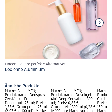
Finden Sie Ihre perfekte Alternative!
De
Deo ohne Aluminium
Sc
De
Ähnliche Produkte
Marke: Balea MEN;
Marke: Balea MEN;
Marke: 
Produktname: Deospray
Produktname: Duschgel
Produkt
Zerstäuber Fresh
4in1 Deep Sensation, 300
Golden I
Deodorant, 75 ml; Preis:
ml; Preis: 0,85 €;
Preis: 1,
1,55 €; Grundpreis: 75 ml
Grundpreis: 300 ml (0,28 €
150 ml (0
(2,07 € je 100 ml); Marke
je 100 ml); Marke von dm
Marke vo