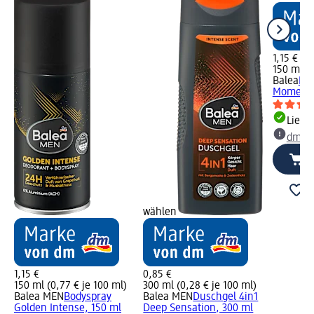
1,15 €
150 ml (0
Balea
De
Moments
Liefe
dm Ma
wählen
1,15 €
0,85 €
150 ml (0,77 € je 100 ml)
300 ml (0,28 € je 100 ml)
Balea MEN
Bodyspray
Balea MEN
Duschgel 4in1
Golden Intense, 150 ml
Deep Sensation, 300 ml