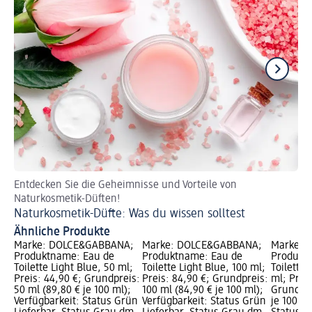
Entdecken Sie die Geheimnisse und Vorteile von
Fü
Naturkosmetik-Düften!
Ge
Naturkosmetik-Düfte: Was du wissen solltest
Ähnliche Produkte
Marke: DOLCE&GABBANA;
Marke: DOLCE&GABBANA;
Marke: 
Produktname: Eau de
Produktname: Eau de
Produkt
Toilette Light Blue, 50 ml;
Toilette Light Blue, 100 ml;
Toilette
Preis: 44,90 €; Grundpreis:
Preis: 84,90 €; Grundpreis:
ml; Preis
50 ml (89,80 € je 100 ml);
100 ml (84,90 € je 100 ml);
Grundpre
Verfügbarkeit: Status Grün
Verfügbarkeit: Status Grün
je 100 ml