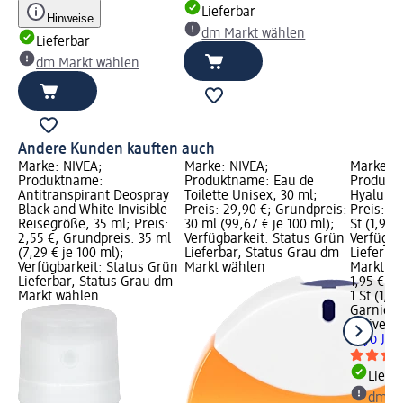
Lieferbar
Hinweise
dm Markt wählen
Lieferbar
dm Markt wählen
Andere Kunden kauften auch
ve;
Marke: NIVEA;
Marke: NIVEA;
Marke: G
Produktname:
Produktname: Eau de
Produkt
Antitranspirant Deospray
Toilette Unisex, 30 ml;
Hyaluron 
s:
Black and White Invisible
Preis: 29,90 €; Grundpreis:
Preis: 1,
ml
Reisegröße, 35 ml; Preis:
30 ml (99,67 € je 100 ml);
St (1,95 €
2,55 €; Grundpreis: 35 ml
Verfügbarkeit: Status Grün
Verfügba
rün
(7,29 € je 100 ml);
Lieferbar, Status Grau dm
Lieferba
dm
Verfügbarkeit: Status Grün
Markt wählen
Markt w
Lieferbar, Status Grau dm
1,95 €
Markt wählen
1 St (1,95
Garnier 
Active
Tu
Cryo Jelly
Liefe
dm Ma