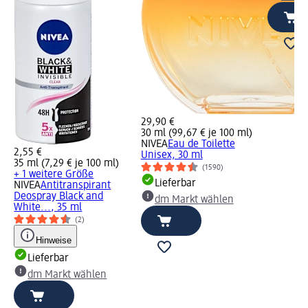
29,90 €
30 ml (99,67 € je 100 ml)
NIVEA
Eau de Toilette
2,55 €
Unisex, 30 ml
35 ml (7,29 € je 100 ml)
(1590)
-
+ 1 weitere Größe
Lieferbar
NIVEA
Antitranspirant
Deospray Black and
dm Markt wählen
White..., 35 ml
(2)
Hinweise
Lieferbar
dm Markt wählen