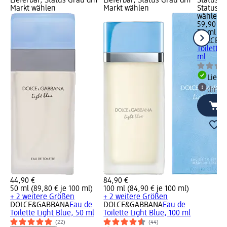
Lieferbar, Status Grau dm
Lieferbar, Status Grau dm
Status G
Markt wählen
Markt wählen
Status G
wählen
59,90 €
75 ml (79
DOLCE&
Toilette
ml
Liefe
dm Ma
44,90 €
84,90 €
50 ml (89,80 € je 100 ml)
100 ml (84,90 € je 100 ml)
+ 2 weitere Größen
+ 2 weitere Größen
DOLCE&GABBANA
Eau de
DOLCE&GABBANA
Eau de
Toilette Light Blue, 50 ml
Toilette Light Blue, 100 ml
(22)
(44)