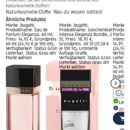
Entdecken Sie die Geheimnisse und Vorteile von
So 
Naturkosmetik-Düften!
Pa
Naturkosmetik-Düfte: Was du wissen solltest
Ähnliche Produkte
Marke: bugatti;
Marke: bugatti;
Marke: b
Produktname: Eau de
Produktname: Geschenkset
Produkt
Parfum Eleganza, 60 ml;
Intensa Eleganza Bundle, 2
Parfum b
Preis: 14,95 €; Grundpreis:
St; Preis: 18,95 €;
intensa, 
60 ml (24,92 € je 100 ml);
Grundpreis: 60 St (31,58 €
14,95 €;
Verfügbarkeit: Status Grün
je 100 St); Limitierte
(24,92 € 
Lieferbar, Status Grau dm
Auflage Grafik;
Verfügba
Markt wählen
Verfügbarkeit: Status Grün
Lieferba
Lieferbar, Status Grau dm
Markt w
Markt wählen
14,95 €
60 ml (24
bugatti
E
donna in
Hinw
Liefe
dm Ma