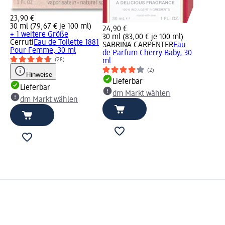
23,90 €
30 ml (79,67 € je 100 ml)
24,90 €
+ 1 weitere Größe
30 ml (83,00 € je 100 ml)
Cerruti
Eau de Toilette 1881
SABRINA CARPENTER
Eau
Pour Femme, 30 ml
de Parfum Cherry Baby, 30
(28)
ml
(2)
Hinweise
Lieferbar
Lieferbar
dm Markt wählen
dm Markt wählen