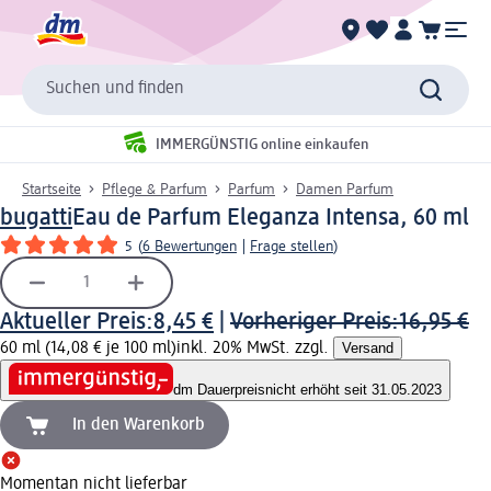
Suchen und finden
IMMERGÜNSTIG online einkaufen
Startseite
Pflege & Parfum
Parfum
Damen Parfum
bugatti
Eau de Parfum Eleganza Intensa, 60 ml
5
(
6 Bewertungen
|
Frage stellen
)
Aktueller Preis:
8,45 €
|
Vorheriger Preis:
16,95 €
60 ml (14,08 € je 100 ml)
inkl. 20% MwSt. zzgl.
Versand
dm Dauerpreis
nicht erhöht seit 31.05.2023
In den Warenkorb
Momentan nicht lieferbar