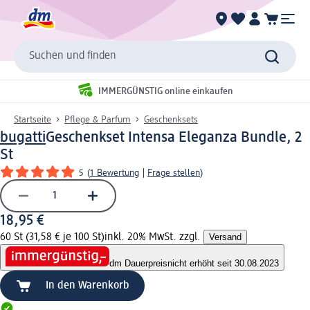
Suchen und finden
IMMERGÜNSTIG online einkaufen
Startseite
Pflege & Parfum
Geschenksets
bugatti
Geschenkset Intensa Eleganza Bundle, 2
St
5
(
1 Bewertung
|
Frage stellen
)
18,95 €
60 St (31,58 € je 100 St)
inkl. 20% MwSt. zzgl.
Versand
dm Dauerpreis
nicht erhöht seit 30.08.2023
In den Warenkorb