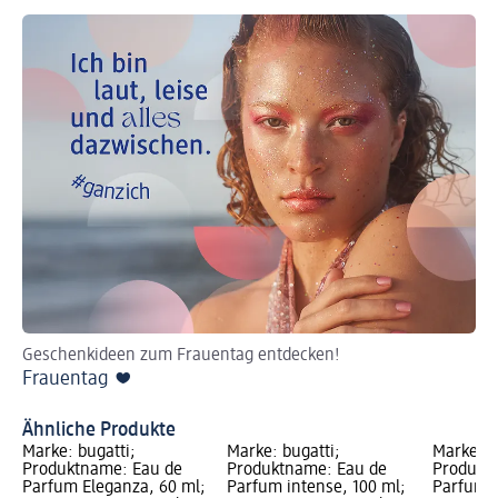
Geschenkideen zum Frauentag entdecken!
We
Frauentag ❤️
Pr
Ge
Ähnliche Produkte
Marke: bugatti;
Marke: bugatti;
Marke: b
Produktname: Eau de
Produktname: Eau de
Produkt
Parfum Eleganza, 60 ml;
Parfum intense, 100 ml;
Parfum b