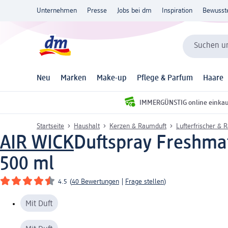
Unternehmen
Presse
Jobs bei dm
Inspiration
Bewusst
Suchen un
Neu
Marken
Make-up
Pflege & Parfum
Haare
IMMERGÜNSTIG online einka
Startseite
Haushalt
Kerzen & Raumduft
Lufterfrischer & 
AIR WICK
Duftspray Freshmat
500 ml
4.5
(
40 Bewertungen
|
Frage stellen
)
Mit Duft