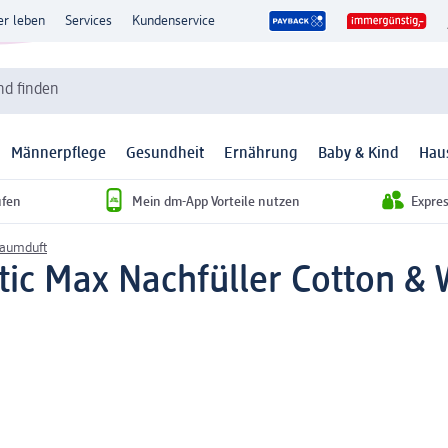
er leben
Services
Kundenservice
d finden
Männerpflege
Gesundheit
Ernährung
Baby & Kind
Hau
ufen
Mein dm-App Vorteile nutzen
Expre
Raumduft
ic Max Nachfüller Cotton & 