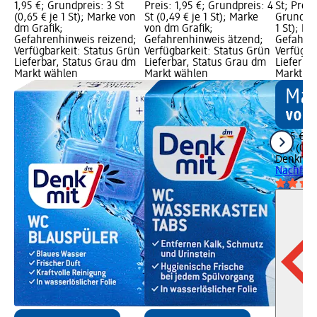
1,95 €; Grundpreis: 3 St
Preis: 1,95 €; Grundpreis: 4
St; Preis
(0,65 € je 1 St); Marke von
St (0,49 € je 1 St); Marke
Grundprei
dm Grafik;
von dm Grafik;
1 St); M
Gefahrenhinweis reizend;
Gefahrenhinweis ätzend;
Gefahren
Verfügbarkeit: Status Grün
Verfügbarkeit: Status Grün
Verfügba
Lieferbar, Status Grau dm
Lieferbar, Status Grau dm
Lieferba
Markt wählen
Markt wählen
Markt w
0,95 €
2 St (0,48
Denkmit
Nachfüll