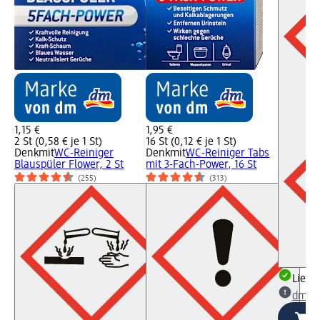
1,15 €
1,95 €
2 St (0,58 € je 1 St)
16 St (0,12 € je 1 St)
Denkmit
WC-Reiniger
Denkmit
WC-Reiniger Tabs
Blauspüler Flower, 2 St
mit 3-Fach-Power, 16 St
(255)
(313)
Liefe
dm Ma