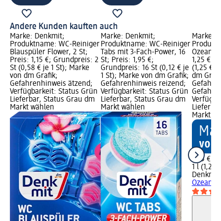
Andere Kunden kauften auch
Marke: Denkmit;
Marke: Denkmit;
Marke: D
Produktname: WC-Reiniger
Produktname: WC-Reiniger
Produkt
Blauspüler Flower, 2 St;
Tabs mit 3-Fach-Power, 16
Ozean Fri
Preis: 1,15 €; Grundpreis: 2
St; Preis: 1,95 €;
1,25 €; G
St (0,58 € je 1 St); Marke
Grundpreis: 16 St (0,12 € je
(1,25 € j
von dm Grafik;
1 St); Marke von dm Grafik;
dm Grafi
Gefahrenhinweis ätzend;
Gefahrenhinweis reizend;
Gefahren
Verfügbarkeit: Status Grün
Verfügbarkeit: Status Grün
Gefahren
Lieferbar, Status Grau dm
Lieferbar, Status Grau dm
Verfügba
Markt wählen
Markt wählen
Lieferba
Markt w
1,25 €
1 l (1,25 €
Denkmit
Ozean Fri