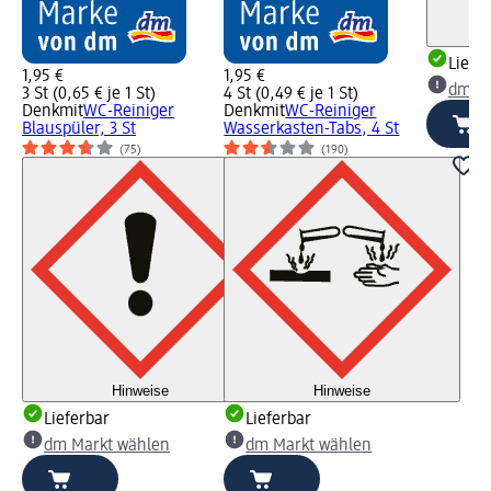
Liefe
1,95 €
1,95 €
dm Ma
3 St (0,65 € je 1 St)
4 St (0,49 € je 1 St)
Denkmit
WC-Reiniger
Denkmit
WC-Reiniger
Blauspüler, 3 St
Wasserkasten-Tabs, 4 St
(75)
(190)
Hinweise
Hinweise
Lieferbar
Lieferbar
dm Markt wählen
dm Markt wählen