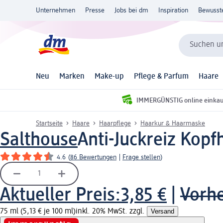
Unternehmen
Presse
Jobs bei dm
Inspiration
Bewusst
Suchen un
Neu
Marken
Make-up
Pflege & Parfum
Haare
IMMERGÜNSTIG online einka
Startseite
Haare
Haarpflege
Haarkur & Haarmaske
Salthouse
Anti-Juckreiz Kopf
4.6
(
86 Bewertungen
|
Frage stellen
)
Aktueller Preis:
3,85 €
|
Vorhe
75 ml (5,13 € je 100 ml)
inkl. 20% MwSt. zzgl.
Versand