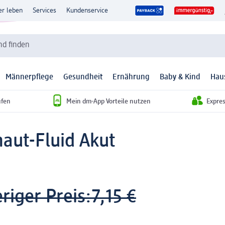
er leben
Services
Kundenservice
d finden
Männerpflege
Gesundheit
Ernährung
Baby & Kind
Hau
ufen
Mein dm-App Vorteile nutzen
Expre
haut-Fluid Akut
riger Preis:
7,15 €