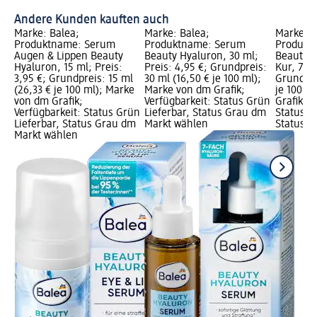
Andere Kunden kauften auch
Marke: Balea;
Marke: Balea;
Marke: B
Produktname: Serum
Produktname: Serum
Produkt
Augen & Lippen Beauty
Beauty Hyaluron, 30 ml;
Beauty H
Hyaluron, 15 ml; Preis:
Preis: 4,95 €; Grundpreis:
Kur, 7 ml
3,95 €; Grundpreis: 15 ml
30 ml (16,50 € je 100 ml);
Grundpre
(26,33 € je 100 ml); Marke
Marke von dm Grafik;
je 100 m
von dm Grafik;
Verfügbarkeit: Status Grün
Grafik; V
Verfügbarkeit: Status Grün
Lieferbar, Status Grau dm
Status G
Lieferbar, Status Grau dm
Markt wählen
Status G
Markt wählen