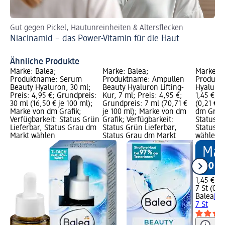
Gut gegen Pickel, Hautunreinheiten & Altersflecken
10 
Niacinamid − das Power-Vitamin für die Haut
Ko
Ähnliche Produkte
Marke: Balea;
Marke: Balea;
Marke: B
Produktname: Serum
Produktname: Ampullen
Produkt
Beauty Hyaluron, 30 ml;
Beauty Hyaluron Lifting-
Hyaluron,
Preis: 4,95 €; Grundpreis:
Kur, 7 ml; Preis: 4,95 €;
1,45 €; G
30 ml (16,50 € je 100 ml);
Grundpreis: 7 ml (70,71 €
(0,21 € j
Marke von dm Grafik;
je 100 ml); Marke von dm
dm Grafi
Verfügbarkeit: Status Grün
Grafik; Verfügbarkeit:
Status G
Lieferbar, Status Grau dm
Status Grün Lieferbar,
Status G
Markt wählen
Status Grau dm Markt
wählen
1,45 €
7 St (0,21
Balea
Kon
7 St