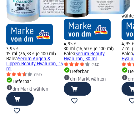
wählen
4,95 €
4,95 €
3,95 €
30 ml (16,50 € je 100 ml)
7 ml (70,
15 ml (26,33 € je 100 ml)
Balea
Serum Beauty
Balea
Am
Balea
Serum Augen &
Hyaluron, 30 ml
Hyaluron
Lippen Beauty Hyaluron, 15
(412)
ml
Lieferbar
Liefe
(147)
dm Markt wählen
dm Ma
Lieferbar
dm Markt wählen