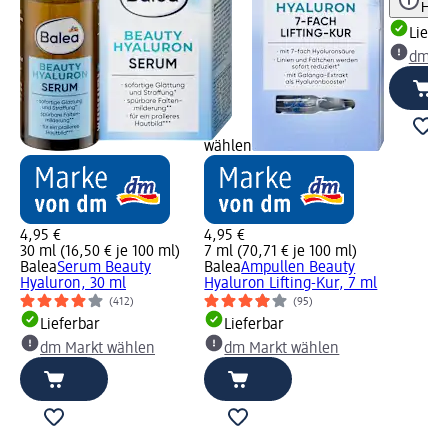
Hinw
Liefe
dm Ma
wählen
4,95 €
4,95 €
30 ml (16,50 € je 100 ml)
7 ml (70,71 € je 100 ml)
Balea
Serum Beauty
Balea
Ampullen Beauty
Hyaluron, 30 ml
Hyaluron Lifting-Kur, 7 ml
(412)
(95)
Lieferbar
Lieferbar
dm Markt wählen
dm Markt wählen