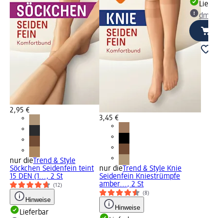
Liefe
dm Ma
2,95 €
3,45 €
nur die
Trend & Style
Söckchen Seidenfein teint
nur die
Trend & Style Knie
15 DEN (1..., 2 St
Seidenfein Kniestrümpfe
amber..., 2 St
(12)
(8)
Hinweise
Hinweise
Lieferbar