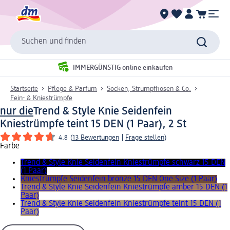
Suchen und finden
IMMERGÜNSTIG online einkaufen
Startseite
Pflege & Parfum
Socken, Strumpfhosen & Co.
Fein- & Kniestrümpfe
nur die
Trend & Style Knie Seidenfein
Kniestrümpfe teint 15 DEN (1 Paar), 2 St
4.8
(
13 Bewertungen
|
Frage stellen
)
Farbe
Trend & Style Knie Seidenfein Kniestrümpfe schwarz 15 DEN
(1 Paar)
Kniestrümpfe Seidenfein bronze 15 DEN One Size (1 Paar)
Trend & Style Knie Seidenfein Kniestrümpfe amber 15 DEN (1
Paar)
Trend & Style Knie Seidenfein Kniestrümpfe teint 15 DEN (1
Paar)