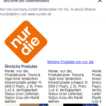
Anschrift des Unternehmens
Nur Die Germany GmbH Birkenallee 110-134, D-48432 Rheine
nurdie@dim.com www.nurdie.de
Weitere Produkte von nur die
Ähnliche Produkte
Marke: nur die;
Marke: nur die;
Marke: n
Produktname: Trend &
Produktname: Trend &
Produkt
Style Knie Seidenfein
Style Knie Seidenfein
Kniestrü
Kniestrümpfe amber 15
Kniestrümpfe schwarz 15
bronze 1
DEN (1 Paar), 2 St; Preis:
DEN (1 Paar), 2 St; Preis:
Paar), 2 
3,45 €; Verfügbarkeit:
3,45 €; Verfügbarkeit:
Verfügba
Status Grün Lieferbar,
Status Grün Lieferbar,
Lieferba
Status Grau dm Markt
Status Grau dm Markt
Markt w
wählen
wählen
3,45 €