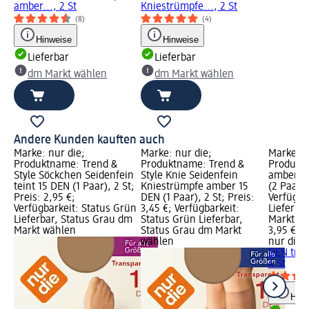
amber..., 2 St
Kniestrümpfe..., 2 St
(8)
(4)
Hinweise
Hinweise
Lieferbar
Lieferbar
dm Markt wählen
dm Markt wählen
Andere Kunden kauften auch
Marke: nur die;
Marke: nur die;
Marke: n
Produktname: Trend &
Produktname: Trend &
Produkt
Style Söckchen Seidenfein
Style Knie Seidenfein
amber 2
teint 15 DEN (1 Paar), 2 St;
Kniestrümpfe amber 15
(2 Paar),
Preis: 2,95 €;
DEN (1 Paar), 2 St; Preis:
Verfügba
Verfügbarkeit: Status Grün
3,45 €; Verfügbarkeit:
Lieferba
Lieferbar, Status Grau dm
Status Grün Lieferbar,
Markt w
Markt wählen
Status Grau dm Markt
3,95 €
wählen
nur die
S
DEN tran
4 St
Hinw