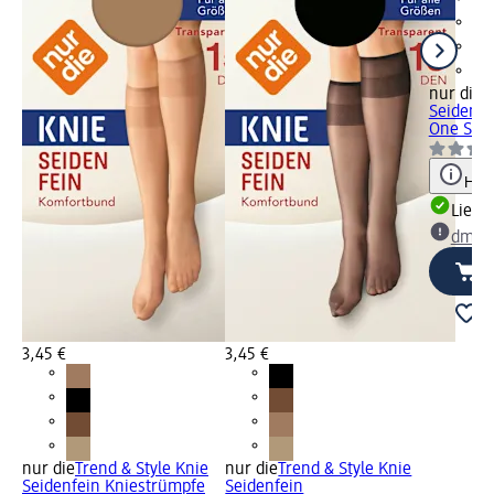
nur die
K
Seidenfe
One Size 
Hinw
Liefe
dm Ma
3,45 €
3,45 €
nur die
Trend & Style Knie
nur die
Trend & Style Knie
Seidenfein Kniestrümpfe
Seidenfein