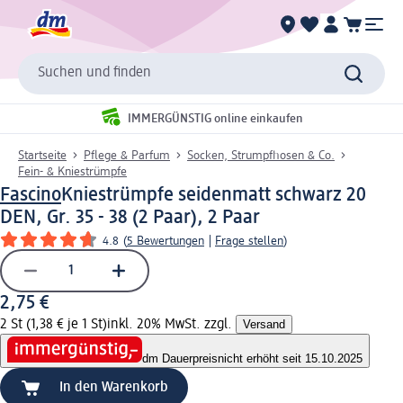
Suchen und finden
IMMERGÜNSTIG online einkaufen
Startseite
Pflege & Parfum
Socken, Strumpfhosen & Co.
Fein- & Kniestrümpfe
Fascino
Kniestrümpfe seidenmatt schwarz 20
DEN, Gr. 35 - 38 (2 Paar), 2 Paar
4.8
(
5 Bewertungen
|
Frage stellen
)
2,75 €
2 St (1,38 € je 1 St)
inkl. 20% MwSt. zzgl.
Versand
dm Dauerpreis
nicht erhöht seit 15.10.2025
In den Warenkorb