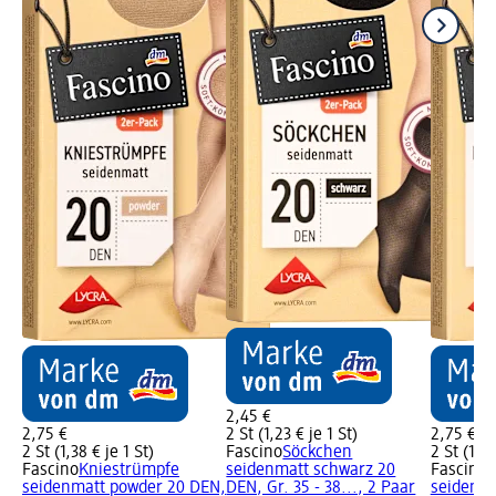
2,45 €
2,75 €
2 St (1,23 € je 1 St)
2,75 €
2 St (1,38 € je 1 St)
Fascino
Söckchen
2 St (1,38
Fascino
Kniestrümpfe
seidenmatt schwarz 20
Fascino
K
seidenmatt powder 20 DEN,
DEN, Gr. 35 - 38..., 2 Paar
seidenma