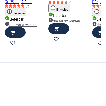
Gr. 35 -..., 2 Paar
DEN, Gr. 
(3)
(8)
Hinweise
Hinweise
Hinw
Lieferbar
Lieferbar
Liefe
dm Markt wählen
dm Markt wählen
dm Ma