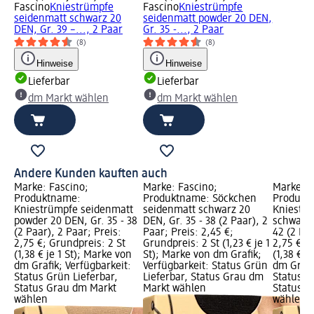
Fascino
Kniestrümpfe
Fascino
Kniestrümpfe
seidenmatt schwarz 20
seidenmatt powder 20 DEN,
DEN, Gr. 39 –..., 2 Paar
Gr. 35 -..., 2 Paar
(8)
(8)
Hinweise
Hinweise
Lieferbar
Lieferbar
dm Markt wählen
dm Markt wählen
Andere Kunden kauften auch
Marke: Fascino;
Marke: Fascino;
Marke: F
Produktname:
Produktname: Söckchen
Produkt
Kniestrümpfe seidenmatt
seidenmatt schwarz 20
Kniestrü
powder 20 DEN, Gr. 35 - 38
DEN, Gr. 35 - 38 (2 Paar), 2
schwarz 
(2 Paar), 2 Paar; Preis:
Paar; Preis: 2,45 €;
42 (2 Paa
2,75 €; Grundpreis: 2 St
Grundpreis: 2 St (1,23 € je 1
2,75 €; 
(1,38 € je 1 St); Marke von
St); Marke von dm Grafik;
(1,38 € j
dm Grafik; Verfügbarkeit:
Verfügbarkeit: Status Grün
dm Grafi
Status Grün Lieferbar,
Lieferbar, Status Grau dm
Status G
Status Grau dm Markt
Markt wählen
Status G
wählen
wählen