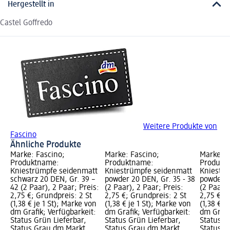
Hergestellt in
Castel Goffredo
Weitere Produkte von
Fascino
Ähnliche Produkte
Marke: Fascino;
Marke: Fascino;
Marke: F
Produktname:
Produktname:
Produkt
Kniestrümpfe seidenmatt
Kniestrümpfe seidenmatt
Kniestrü
schwarz 20 DEN, Gr. 39 –
powder 20 DEN, Gr. 35 - 38
powder 2
42 (2 Paar), 2 Paar; Preis:
(2 Paar), 2 Paar; Preis:
(2 Paar),
2,75 €; Grundpreis: 2 St
2,75 €; Grundpreis: 2 St
2,75 €; 
(1,38 € je 1 St); Marke von
(1,38 € je 1 St); Marke von
(1,38 € j
dm Grafik; Verfügbarkeit:
dm Grafik; Verfügbarkeit:
dm Grafi
Status Grün Lieferbar,
Status Grün Lieferbar,
Status G
Status Grau dm Markt
Status Grau dm Markt
Status G