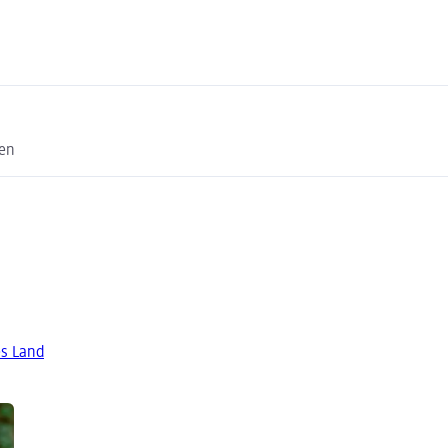
hen
es Land