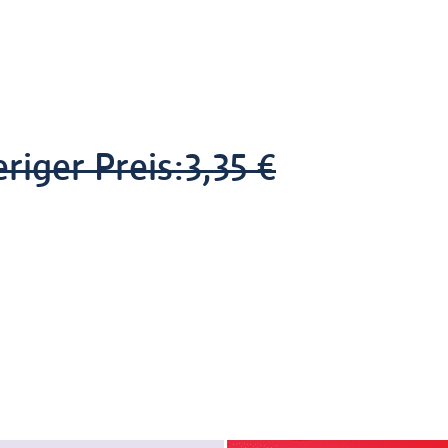
riger Preis:
3,35 €