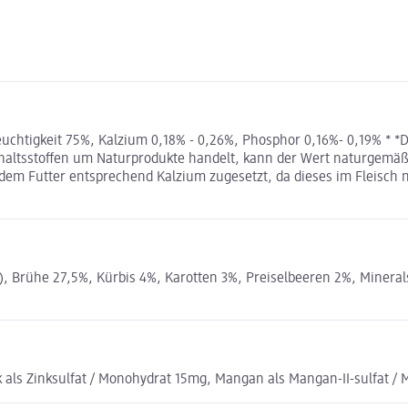
uchtigkeit 75%, Kalzium 0,18% - 0,26%, Phosphor 0,16%- 0,19% * *
 Inhaltsstoffen um Naturprodukte handelt, kann der Wert naturge
dem Futter entsprechend Kalzium zugesetzt, da dieses im Fleisch n
 Brühe 27,5%, Kürbis 4%, Karotten 3%, Preiselbeeren 2%, Mineralst
k als Zinksulfat / Monohydrat 15mg, Mangan als Mangan-II-sulfat /