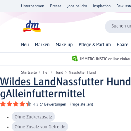
Unternehmen
Presse
Jobs bei dm
Inspiration
Bewusst
Suchen un
Neu
Marken
Make-up
Pflege & Parfum
Haare
IMMERGÜNSTIG online einka
Startseite
Tier
Hund
Nassfutter Hund
Wildes Land
Nassfutter Hund
g
Alleinfuttermittel
4.3
(
7 Bewertungen
|
Frage stellen
)
Ohne Zuckerzusatz
Ohne Zusatz von Getreide