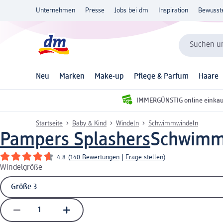
Unternehmen
Presse
Jobs bei dm
Inspiration
Bewusst
Suchen un
Neu
Marken
Make-up
Pflege & Parfum
Haare
IMMERGÜNSTIG online einka
Startseite
Baby & Kind
Windeln
Schwimmwindeln
Pampers Splashers
Schwimmwi
4.8
(
140 Bewertungen
|
Frage stellen
)
Windelgröße