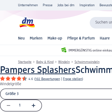
Unternehmen
Presse
Jobs bei dm
Inspiration
Bewusst
Suchen un
Neu
Marken
Make-up
Pflege & Parfum
Haare
IMMERGÜNSTIG online einka
Startseite
Baby & Kind
Windeln
Schwimmwindeln
Pampers Splashers
Schwimmw
4.6
(
102 Bewertungen
|
Frage stellen
)
Windelgröße