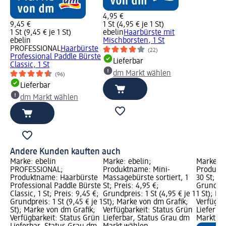
4,95 €
9,45 €
1 St (4,95 € je 1 St)
1 St (9,45 € je 1 St)
ebelin
Haarbürste mit
ebelin
Mischborsten, 1 St
PROFESSIONAL
Haarbürste
(22)
Professional Paddle Bürste
Lieferbar
Classic, 1 St
dm Markt wählen
(96)
Lieferbar
dm Markt wählen
Andere Kunden kauften auch
Marke: ebelin
Marke: ebelin;
Marke: e
PROFESSIONAL;
Produktname: Mini-
Produkt
Produktname: Haarbürste
Massagebürste sortiert, 1
30 St; Pr
Professional Paddle Bürste
St; Preis: 4,95 €;
Grundprei
Classic, 1 St; Preis: 9,45 €;
Grundpreis: 1 St (4,95 € je 1
1 St); M
Grundpreis: 1 St (9,45 € je 1
St); Marke von dm Grafik;
Verfügba
St); Marke von dm Grafik;
Verfügbarkeit: Status Grün
Lieferba
Verfügbarkeit: Status Grün
Lieferbar, Status Grau dm
Markt w