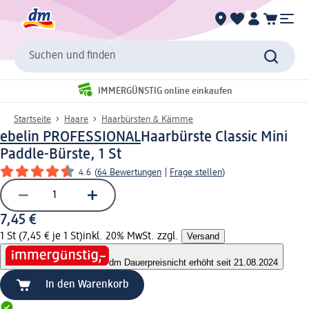
Suchen und finden
IMMERGÜNSTIG online einkaufen
Startseite
Haare
Haarbürsten & Kämme
ebelin PROFESSIONAL
Haarbürste Classic Mini
Paddle-Bürste, 1 St
4.6
(
64 Bewertungen
|
Frage stellen
)
7,45 €
1 St (7,45 € je 1 St)
inkl. 20% MwSt. zzgl.
Versand
dm Dauerpreis
nicht erhöht seit 21.08.2024
In den Warenkorb