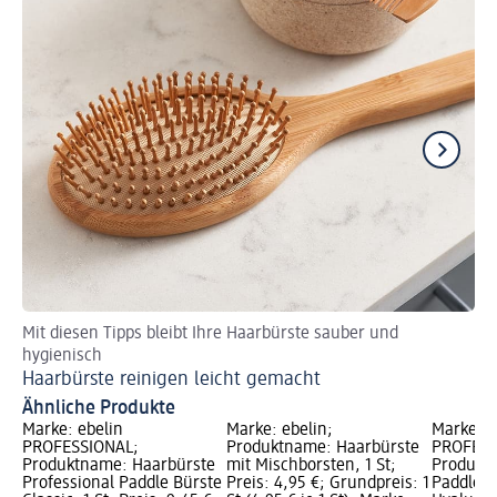
Mit diesen Tipps bleibt Ihre Haarbürste sauber und
Sch
hygienisch
Sl
Haarbürste reinigen leicht gemacht
Ähnliche Produkte
Marke: ebelin
Marke: ebelin;
Marke: e
PROFESSIONAL;
Produktname: Haarbürste
PROFESS
Produktname: Haarbürste
mit Mischborsten, 1 St;
Produktn
Professional Paddle Bürste
Preis: 4,95 €; Grundpreis: 1
Paddle P