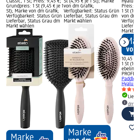
Classic, 1 St; Preis: 9,45 €;
St (4,95 € je 1 St); Marke
Hyaluron 
Grundpreis: 1 St (9,45 € je 1
von dm Grafik;
Preis: 1
St); Marke von dm Grafik;
Verfügbarkeit: Status Grün
1 St (10,
Verfügbarkeit: Status Grün
Lieferbar, Status Grau dm
von dm G
Lieferbar, Status Grau dm
Markt wählen
Verfügba
Markt wählen
Lieferba
Markt w
10,45 €
1 St (10,4
ebelin
PROFESS
Paddle P
Hyaluron 
Liefe
dm Ma