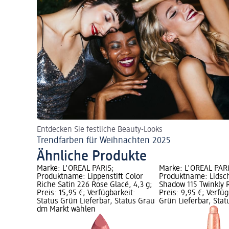
Entdecken Sie festliche Beauty-Looks
Trendfarben für Weihnachten 2025
Ähnliche Produkte
Marke: L'ORÉAL PARiS;
Marke: L'ORÉAL PARi
n Stick Le
Produktname: Lippenstift Color
Produktname: Lidsch
, 1,4 g;
Riche Satin 226 Rose Glacé, 4,3 g;
Shadow 115 Twinkly R
eit: Status
Preis: 15,95 €; Verfügbarkeit:
Preis: 9,95 €; Verfüg
Grau dm
Status Grün Lieferbar, Status Grau
Grün Lieferbar, Sta
dm Markt wählen