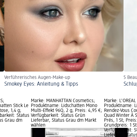
Verführerisches Augen-Make-up
5 Beau
Smokey Eyes: Anleitung & Tipps
Schlu
S;
Marke: MANHATTAN Cosmetics;
Marke: L'ORÉAL 
atten Stick Le
Produktname: Lidschatten Mono
Produktname: Li
ose, 1,4 g;
Multi-Effekt 96Q, 2 g; Preis: 4,95 €;
Rendez-Vous Co
barkeit: Status
Verfügbarkeit: Status Grün
Quad Winter À 
tus Grau dm
Lieferbar, Status Grau dm Markt
Prés, 1 St; Preis
wählen
Grundpreis: 1 St 
Verfügbarkeit: 
Lieferbar, Stat