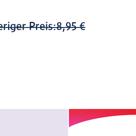
riger Preis:
8,95 €