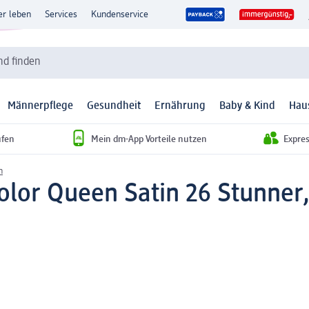
er leben
Services
Kundenservice
d finden
Männerpflege
Gesundheit
Ernährung
Baby & Kind
Hau
ufen
Mein dm-App Vorteile nutzen
Expre
n
olor Queen Satin 26 Stunner,