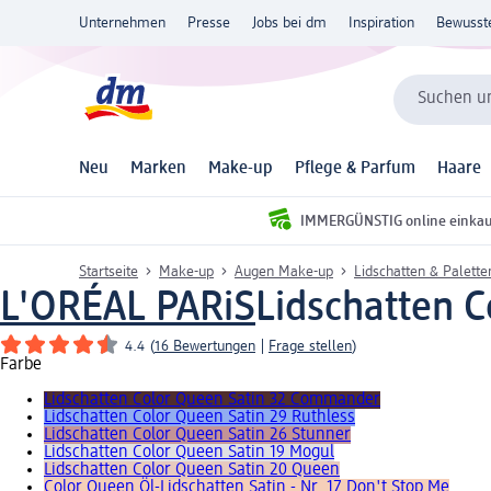
Unternehmen
Presse
Jobs bei dm
Inspiration
Bewusst
Suchen un
Neu
Marken
Make-up
Pflege & Parfum
Haare
IMMERGÜNSTIG online einka
Startseite
Make-up
Augen Make-up
Lidschatten & Palette
L'ORÉAL PARiS
Lidschatten C
4.4
(
16 Bewertungen
|
Frage stellen
)
Farbe
Lidschatten Color Queen Satin 32 Commander
Lidschatten Color Queen Satin 29 Ruthless
Lidschatten Color Queen Satin 26 Stunner
Lidschatten Color Queen Satin 19 Mogul
Lidschatten Color Queen Satin 20 Queen
Color Queen Öl-Lidschatten Satin - Nr. 17 Don't Stop Me