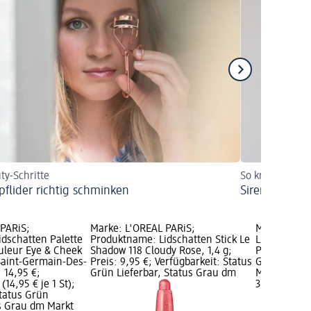
ty-Schritte
So kreieren Si
pflider richtig schminken
Siren Eyes: D
PARiS;
Marke: L'ORÉAL PARiS;
Marke: ess
dschatten Palette
Produktname: Lidschatten Stick Le
Lidschatten
uleur Eye & Cheek
Shadow 118 Cloudy Rose, 1,4 g;
Preis: 3,45 
Saint-Germain-Des-
Preis: 9,95 €; Verfügbarkeit: Status
Grün Liefer
: 14,95 €;
Grün Lieferbar, Status Grau dm
Markt wähl
(14,95 € je 1 St);
3,45 €
Status Grün
us Grau dm Markt