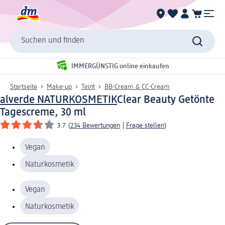
Suchen und finden
IMMERGÜNSTIG online einkaufen
Startseite
Make-up
Teint
BB-Cream & CC-Cream
alverde NATURKOSMETIK
Clear Beauty Getönte
Tagescreme, 30 ml
3.7
(
234 Bewertungen
|
Frage stellen
)
Vegan
Naturkosmetik
Vegan
Naturkosmetik