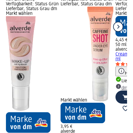
Verfügbarkeit: Status Grün
Lieferbar, Status Grau dm
Verfügba
Lieferbar, Status Grau dm
Lieferba
Markt wählen
Markt w
4,45 €
50 ml (8,
alverde
Cream Pe
ml
Hinw
Liefe
dm Ma
Markt wählen
3,95 €
alverde