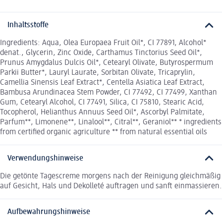
Inhaltsstoffe
Ingredients: Aqua, Olea Europaea Fruit Oil*, CI 77891, Alcohol*
denat., Glycerin, Zinc Oxide, Carthamus Tinctorius Seed Oil*,
Prunus Amygdalus Dulcis Oil*, Cetearyl Olivate, Butyrospermum
Parkii Butter*, Lauryl Laurate, Sorbitan Olivate, Tricaprylin,
Camellia Sinensis Leaf Extract*, Centella Asiatica Leaf Extract,
Bambusa Arundinacea Stem Powder, CI 77492, CI 77499, Xanthan
Gum, Cetearyl Alcohol, CI 77491, Silica, CI 75810, Stearic Acid,
Tocopherol, Helianthus Annuus Seed Oil*, Ascorbyl Palmitate,
Parfum**, Limonene**, Linalool**, Citral**, Geraniol** * ingredients
from certified organic agriculture ** from natural essential oils
Verwendungshinweise
Die getönte Tagescreme morgens nach der Reinigung gleichmäßig
auf Gesicht, Hals und Dekolleté auftragen und sanft einmassieren.
Aufbewahrungshinweise