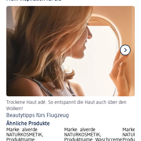
Trockene Haut adé: So entspannt die Haut auch über den
Wi
Wolken!
vo
Beautytipps fürs Flugzeug
Ti
Ähnliche Produkte
Marke: alverde
Marke: alverde
Marke: a
NATURKOSMETIK;
NATURKOSMETIK;
NATURKO
Produktname:
Produktname: Waschcreme
Produkt