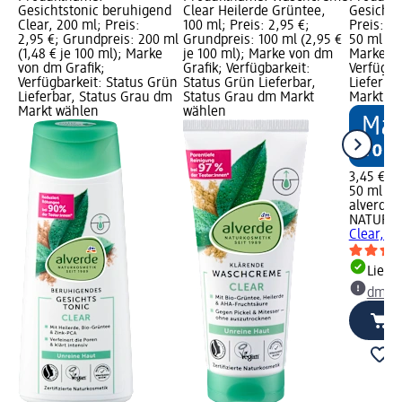
Gesichtstonic beruhigend
Clear Heilerde Grüntee,
Gesichtsf
Clear, 200 ml; Preis:
100 ml; Preis: 2,95 €;
Preis: 3
2,95 €; Grundpreis: 200 ml
Grundpreis: 100 ml (2,95 €
50 ml (6,
(1,48 € je 100 ml); Marke
je 100 ml); Marke von dm
Marke vo
von dm Grafik;
Grafik; Verfügbarkeit:
Verfügba
Verfügbarkeit: Status Grün
Status Grün Lieferbar,
Lieferba
Lieferbar, Status Grau dm
Status Grau dm Markt
Markt w
Markt wählen
wählen
3,45 €
50 ml (6,
alverde
NATURK
Clear, 5
Liefe
dm Ma