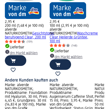
2,95 €
2,95 €
200 ml (1,48 € je 100 ml)
100 ml (2,95 € je 100 ml)
alverde
alverde
NATURKOSMETIK
Gesichtstonic
NATURKOSMETIK
Waschcreme
beruhigend Clear, 200 ml
Clear Heilerde Grüntee,
100 ml
(159)
(148)
Lieferbar
Lieferbar
dm Markt wählen
dm Markt wählen
Andere Kunden kauften auch
Marke: alverde
Marke: alverde
Marke: a
NATURKOSMETIK;
NATURKOSMETIK;
NATURKO
Produktname: Foundation
Produktname:
Produkt
mit Hyaluron, 30 ml; Preis:
Augenserum Caffeine Shot,
Perfekter
4,45 €; Grundpreis: 30 ml
15 ml; Preis: 3,95 €; Marke
Preis: 4
(14,83 € je 100 ml); Marke
von dm Grafik;
50 ml (8,
von dm Grafik;
Verfügbarkeit: Status Grün
Marke vo