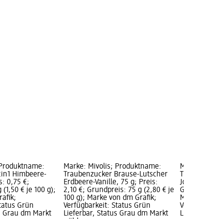
 Produktname:
Marke: Mivolis; Produktname:
Marke: Mivo
2in1 Himbeere-
Traubenzucker Brause-Lutscher
Traubenzuc
s: 0,75 €;
Erdbeere-Vanille, 75 g; Preis:
Johannisbeer
(1,50 € je 100 g);
2,10 €; Grundpreis: 75 g (2,80 € je
Grundpreis: 
afik;
100 g); Marke von dm Grafik;
Marke von d
Status Grün
Verfügbarkeit: Status Grün
Verfügbarke
us Grau dm Markt
Lieferbar, Status Grau dm Markt
Lieferbar, 