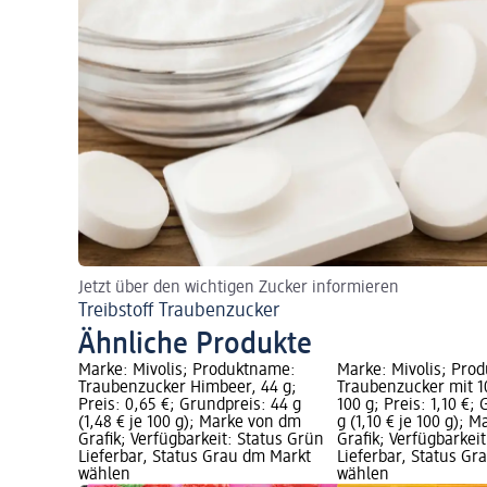
Jetzt über den wichtigen Zucker informieren
Treibstoff Traubenzucker
Ähnliche Produkte
Marke: Mivolis; Produktname:
Marke: Mivolis; Pro
Traubenzucker Himbeer, 44 g;
Traubenzucker mit 1
Preis: 0,65 €; Grundpreis: 44 g
100 g; Preis: 1,10 €;
(1,48 € je 100 g); Marke von dm
g (1,10 € je 100 g); 
Grafik; Verfügbarkeit: Status Grün
Grafik; Verfügbarkei
Lieferbar, Status Grau dm Markt
Lieferbar, Status G
wählen
wählen