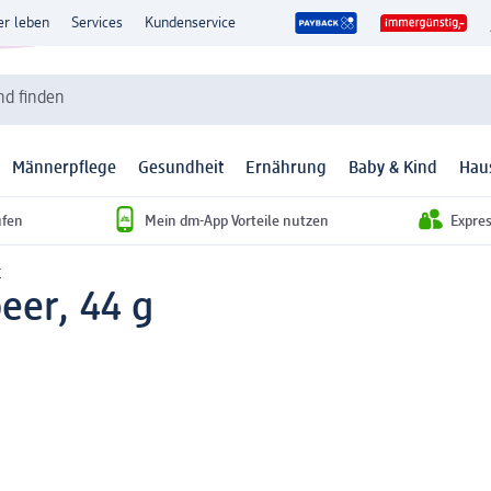
er leben
Services
Kundenservice
d finden
Männerpflege
Gesundheit
Ernährung
Baby & Kind
Hau
ufen
Mein dm-App Vorteile nutzen
Expre
r
eer, 44 g