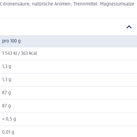
: Citronensäure; natürliche Aromen, Trennmittel: Magnesiumsalze
pro 100 g
1 543 kJ / 363 kcal
1,3 g
1,3 g
87 g
87 g
< 0,5 g
0,01 g