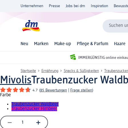
Unternehmen
Presse
Jobs bei dm
Inspiration
Bewusst
Suchen un
Neu
Marken
Make-up
Pflege & Parfum
Haare
IMMERGÜNSTIG online einka
Startseite
Ernährung
Snacks & Süßigkeiten
Traubenzucke
Mivolis
Traubenzucker Waldb
4.7
(
85 Bewertungen
|
Frage stellen
)
Farbe
Traubenzucker Waldbeer
Traubenzucker Himbeer