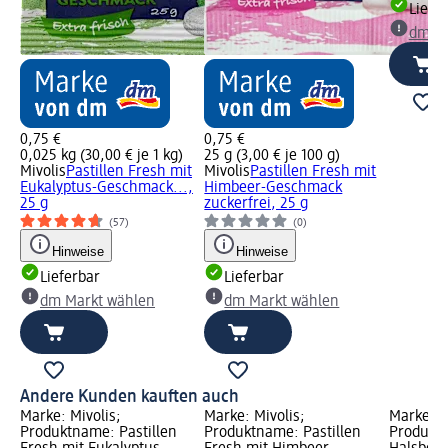
Liefe
dm Ma
0,75 €
0,75 €
0,025 kg (30,00 € je 1 kg)
25 g (3,00 € je 100 g)
Mivolis
Pastillen Fresh mit
Mivolis
Pastillen Fresh mit
Eukalyptus-Geschmack...,
Himbeer-Geschmack
25 g
zuckerfrei, 25 g
(57)
(0)
Hinweise
Hinweise
Lieferbar
Lieferbar
dm Markt wählen
dm Markt wählen
Andere Kunden kauften auch
Marke: Mivolis;
Marke: Mivolis;
Marke: M
Produktname: Pastillen
Produktname: Pastillen
Produkt