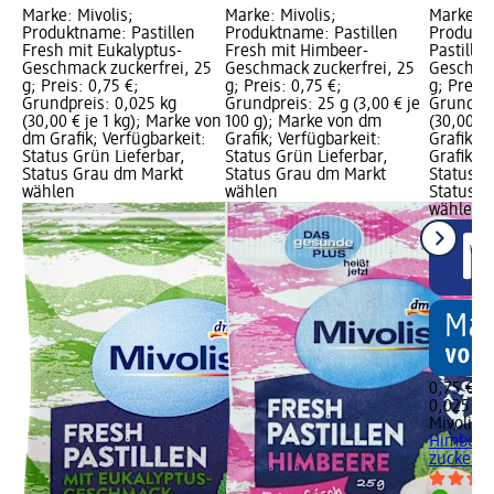
Marke: Mivolis;
Marke: Mivolis;
Marke: M
Produktname: Pastillen
Produktname: Pastillen
Produkt
Fresh mit Eukalyptus-
Fresh mit Himbeer-
Pastille
Geschmack zuckerfrei, 25
Geschmack zuckerfrei, 25
Geschmac
g; Preis: 0,75 €;
g; Preis: 0,75 €;
g; Preis:
Grundpreis: 0,025 kg
Grundpreis: 25 g (3,00 € je
Grundpre
(30,00 € je 1 kg); Marke von
100 g); Marke von dm
(30,00 € 
dm Grafik; Verfügbarkeit:
Grafik; Verfügbarkeit:
Grafik, 
Status Grün Lieferbar,
Status Grün Lieferbar,
Grafik; V
Status Grau dm Markt
Status Grau dm Markt
Status G
wählen
wählen
Status G
wählen
0,75 €
0,025 kg 
Mivolis
Fr
Himbeer
zuckerfre