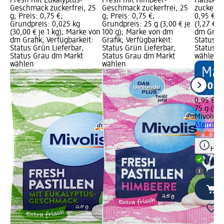
Fresh mit Eukalyptus-
Fresh mit Himbeer-
Halsbonb
Geschmack zuckerfrei, 25
Geschmack zuckerfrei, 25
zuckerfre
g; Preis: 0,75 €;
g; Preis: 0,75 €;
0,95 €; 
Grundpreis: 0,025 kg
Grundpreis: 25 g (3,00 € je
(1,27 € j
(30,00 € je 1 kg); Marke von
100 g); Marke von dm
dm Grafi
dm Grafik; Verfügbarkeit:
Grafik; Verfügbarkeit:
Status G
Status Grün Lieferbar,
Status Grün Lieferbar,
Status G
Status Grau dm Markt
Status Grau dm Markt
wählen
wählen
wählen
0,95 €
75 g (1,2
Mivolis
H
Atemfrei
Hinw
Liefe
dm Ma