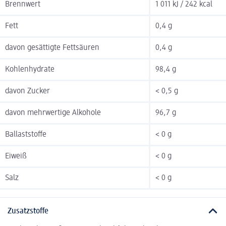
Brennwert
1 011 kJ / 242 kcal
Fett
0,4 g
davon gesättigte Fettsäuren
0,4 g
Kohlenhydrate
98,4 g
davon Zucker
< 0,5 g
davon mehrwertige Alkohole
96,7 g
Ballaststoffe
< 0 g
Eiweiß
< 0 g
Salz
< 0 g
Zusatzstoffe