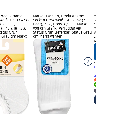
 Produktname:
Marke: Fascino; Produktname:
Marke: Fas
eiß, Gr. 39-42 (2
Socken Crew weiß, Gr. 39-42 (2
Sneaker Soc
s: 8,95 €;
Paar), 4 St; Preis: 6,95 €; Marke
42 (2 Paar),
(4,48 € je 1 St);
von dm Grafik; Verfügbarkeit:
Marke von d
Status Grün
Status Grün Lieferbar, Status Grau
Verfügbarke
us Grau dm Markt
dm Markt wählen
Lieferbar, 
wählen
4,45 €
+ 4 weitere
Fascino
Sne
Gr. 39 - 42 (
Lieferbar
dm Mark