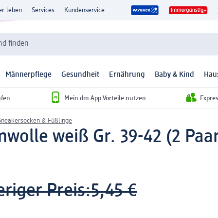
er leben
Services
Kundenservice
d finden
Männerpflege
Gesundheit
Ernährung
Baby & Kind
Hau
ufen
Mein dm-App Vorteile nutzen
Expre
Sneakersocken & Füßlinge
olle weiß Gr. 39-42 (2 Paar)
riger Preis:
5,45 €