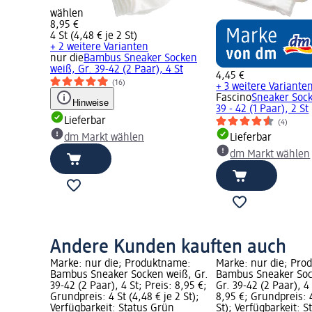
wählen
8,95 €
4 St (4,48 € je 2 St)
+ 2 weitere Varianten
nur die
Bambus Sneaker Socken
weiß, Gr. 39-42 (2 Paar), 4 St
4,45 €
(16)
+ 3 weitere Variante
Fascino
Sneaker Sock
Hinweise
39 - 42 (1 Paar), 2 St
Lieferbar
(4)
dm Markt wählen
Lieferbar
dm Markt wählen
Andere Kunden kauften auch
Marke: nur die; Produktname:
Marke: nur die; Pro
Bambus Sneaker Socken weiß, Gr.
Bambus Sneaker Soc
39-42 (2 Paar), 4 St; Preis: 8,95 €;
Gr. 39-42 (2 Paar), 4 
Grundpreis: 4 St (4,48 € je 2 St);
8,95 €; Grundpreis: 4
Verfügbarkeit: Status Grün
St); Verfügbarkeit: 