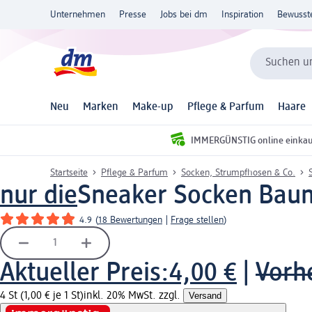
Unternehmen
Presse
Jobs bei dm
Inspiration
Bewusst
Suchen un
Neu
Marken
Make-up
Pflege & Parfum
Haare
IMMERGÜNSTIG online einka
Startseite
Pflege & Parfum
Socken, Strumpfhosen & Co.
nur die
Sneaker Socken Baumw
4.9
(
18 Bewertungen
|
Frage stellen
)
Aktueller Preis:
4,00 €
|
Vorhe
4 St (1,00 € je 1 St)
inkl. 20% MwSt. zzgl.
Versand