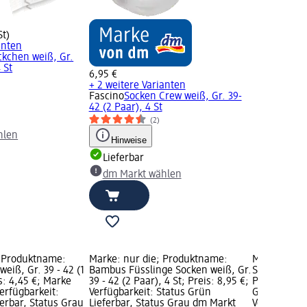
St)
anten
kchen weiß, Gr.
 St
6,95 €
+ 2 weitere Varianten
Fascino
Socken Crew weiß, Gr. 39-
42 (2 Paar), 4 St
(2)
hlen
Hinweise
Lieferbar
dm Markt wählen
; Produktname:
Marke: nur die; Produktname:
Marke: nur 
eiß, Gr. 39 - 42 (1
Bambus Füsslinge Socken weiß, Gr.
Schuhsöckch
is: 4,45 €; Marke
39 - 42 (2 Paar), 4 St; Preis: 8,95 €;
Paar), 4 St;
erfügbarkeit:
Verfügbarkeit: Status Grün
Grundpreis: 
erbar, Status Grau
Lieferbar, Status Grau dm Markt
Verfügbarke