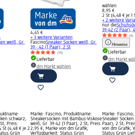
wählen
8,95 €
2 St (4,48 € je 1 
+ 2 weitere Vari
nur die
Schuhsöc
39-42 (2 Paar), 4
4,45 €
(4)
n
+ 3 weitere Varianten
en weiß, Gr.
Fascino
Sneaker Socken weiß, Gr.
Hinweise
39 - 42 (1 Paar), 2 St
Lieferbar
(19)
Lieferbar
dm Markt wä
dm Markt wählen
duktname:
Marke: Fascino; Produktname:
Marke: Fascino
ken schwarz,
Sneakersocken mit Bambus-Viskose
Sneaker Socken w
St; Preis:
weiß, Gr. 39-42 (1 Paar), 2 St; Preis:
Paar), 2 St; Pre
 St (4,48 € je 2
2,95 €; Marke von dm Grafik;
von dm Grafik; V
Status Grün
Verfügbarkeit: Status Grün
Status Grün Lief