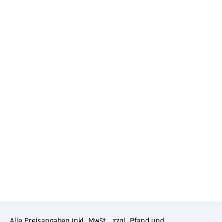
Alle Preisangaben inkl. MwSt., zzgl. Pfand und