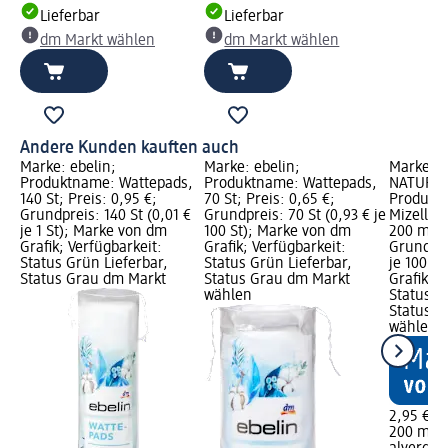
Lieferbar
Lieferbar
dm Markt wählen
dm Markt wählen
Andere Kunden kauften auch
Marke: ebelin;
Marke: ebelin;
Marke: a
Produktname: Wattepads,
Produktname: Wattepads,
NATURKO
140 St; Preis: 0,95 €;
70 St; Preis: 0,65 €;
Produkt
Grundpreis: 140 St (0,01 €
Grundpreis: 70 St (0,93 € je
Mizellen
je 1 St); Marke von dm
100 St); Marke von dm
200 ml; P
Grafik; Verfügbarkeit:
Grafik; Verfügbarkeit:
Grundpre
Status Grün Lieferbar,
Status Grün Lieferbar,
je 100 m
Status Grau dm Markt
Status Grau dm Markt
Grafik; V
wählen
Status G
Status G
wählen
2,95 €
200 ml (1