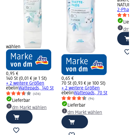
alverde
NATURK
2-Phasen
Liefe
dm Ma
wählen
0,95 €
140 St (0,01 € je 1 St)
0,65 €
+ 2 weitere Größen
70 St (0,93 € je 100 St)
ebelin
Wattepads, 140 St
+ 2 weitere Größen
ebelin
Wattepads, 70 St
(436)
(94)
Lieferbar
Lieferbar
dm Markt wählen
dm Markt wählen