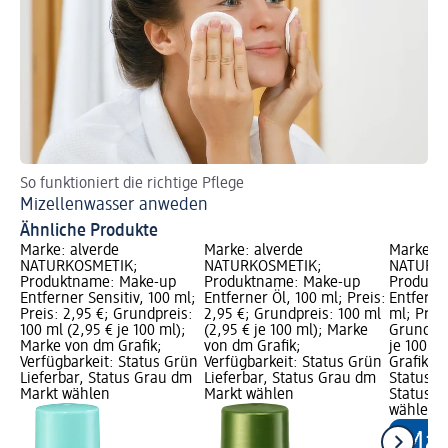
So funktioniert die richtige Pflege
Mizellenwasser anweden
Ähnliche Produkte
Marke: alverde
Marke: alverde
Marke: a
NATURKOSMETIK;
NATURKOSMETIK;
NATURKO
Produktname: Make-up
Produktname: Make-up
Produkt
Entferner Sensitiv, 100 ml;
Entferner Öl, 100 ml; Preis:
Entferne
Preis: 2,95 €; Grundpreis:
2,95 €; Grundpreis: 100 ml
ml; Preis
100 ml (2,95 € je 100 ml);
(2,95 € je 100 ml); Marke
Grundpre
Marke von dm Grafik;
von dm Grafik;
je 100 m
Verfügbarkeit: Status Grün
Verfügbarkeit: Status Grün
Grafik; V
Lieferbar, Status Grau dm
Lieferbar, Status Grau dm
Status G
Markt wählen
Markt wählen
Status G
wählen