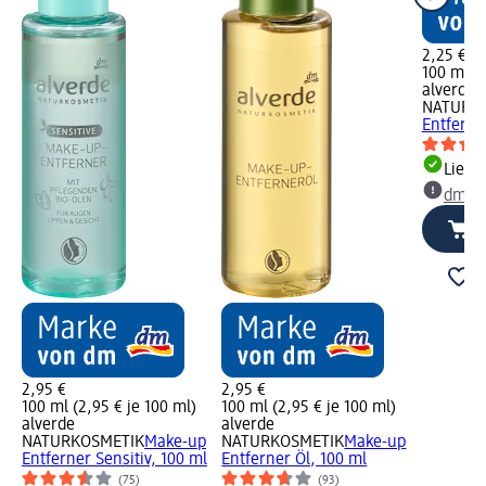
2,25 €
100 ml (2
alverde
NATURK
Entferne
Liefe
dm Ma
2,95 €
2,95 €
100 ml (2,95 € je 100 ml)
100 ml (2,95 € je 100 ml)
alverde
alverde
NATURKOSMETIK
Make-up
NATURKOSMETIK
Make-up
Entferner Sensitiv, 100 ml
Entferner Öl, 100 ml
(75)
(93)