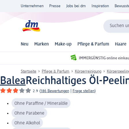
Unternehmen
Presse
Jobs bei dm
Inspiration
Bewusst
Suchen un
Neu
Marken
Make-up
Pflege & Parfum
Haare
IMMERGÜNSTIG online einka
Startseite
Pflege & Parfum
Körperreinigung
Körperpeelin
Balea
Reichhaltiges Öl-Peeli
2.9
(
186 Bewertungen
|
Frage stellen
)
Ohne Paraffine / Mineralöle
Ohne Parabene
Ohne Alkohol