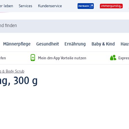
er leben
Services
Kundenservice
d finden
Männerpflege
Gesundheit
Ernährung
Baby & Kind
Hau
ufen
Mein dm-App Vorteile nutzen
Expre
g & Body Scrub
ng, 300 g