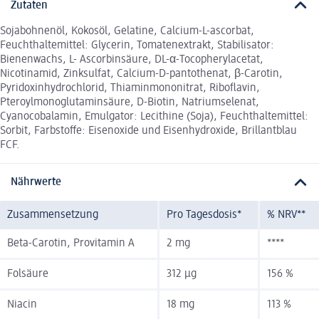
Zutaten
Sojabohnenöl, Kokosöl, Gelatine, Calcium-L-ascorbat,
Feuchthaltemittel: Glycerin, Tomatenextrakt, Stabilisator:
Bienenwachs, L- Ascorbinsäure, DL-α-Tocopherylacetat,
Nicotinamid, Zinksulfat, Calcium-D-pantothenat, β-Carotin,
Pyridoxinhydrochlorid, Thiaminmononitrat, Riboflavin,
Pteroylmonoglutaminsäure, D-Biotin, Natriumselenat,
Cyanocobalamin, Emulgator: Lecithine (Soja), Feuchthaltemittel:
Sorbit, Farbstoffe: Eisenoxide und Eisenhydroxide, Brillantblau
FCF.
Nährwerte
Zusammensetzung
Pro Tagesdosis*
% NRV**
Beta-Carotin, Provitamin A
2 mg
****
Folsäure
312 µg
156 %
Niacin
18 mg
113 %