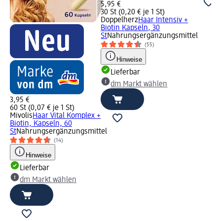
5,95 €
30 St (0,20 € je 1 St)
Doppelherz
Haar Intensiv +
Biotin Kapseln, 30
St
Nahrungsergänzungsmittel
(55)
Hinweise
Lieferbar
dm Markt wählen
3,95 €
60 St (0,07 € je 1 St)
Mivolis
Haar Vital Komplex +
Biotin, Kapseln, 60
St
Nahrungsergänzungsmittel
(14)
Hinweise
Lieferbar
dm Markt wählen