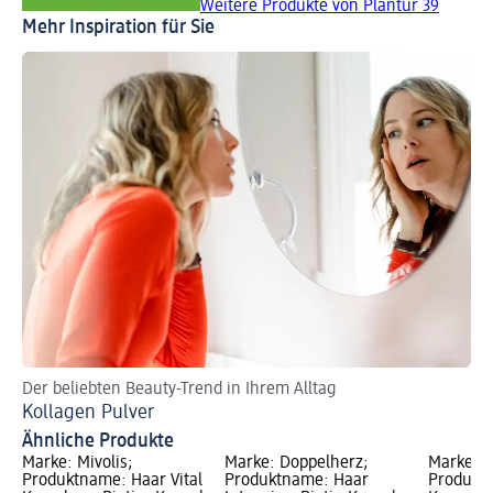
Weitere Produkte von Plantur 39
Mehr Inspiration für Sie
Der beliebten Beauty-Trend in Ihrem Alltag
Je
Kollagen Pulver
We
Ähnliche Produkte
Marke: Mivolis;
Marke: Doppelherz;
Marke: M
Produktname: Haar Vital
Produktname: Haar
Produktn