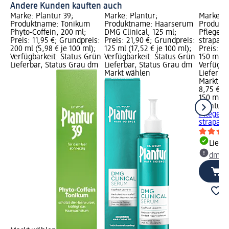
Andere Kunden kauften auch
Marke: Plantur 39;
Marke: Plantur;
Marke: P
Produktname: Tonikum
Produktname: Haarserum
Produktn
Phyto-Coffein, 200 ml;
DMG Clinical, 125 ml;
Pflege c
Preis: 11,95 €; Grundpreis:
Preis: 21,90 €; Grundpreis:
strapazi
200 ml (5,98 € je 100 ml);
125 ml (17,52 € je 100 ml);
Preis: 8
Verfügbarkeit: Status Grün
Verfügbarkeit: Status Grün
150 ml (5
Lieferbar, Status Grau dm
Lieferbar, Status Grau dm
Verfügba
Markt wählen
Lieferba
Markt w
8,75 €
150 ml (5
Plantur 
Pflege c
strapazie
Liefe
dm Ma