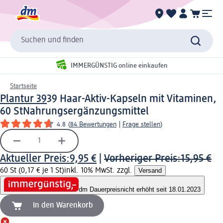
Suchen und finden
IMMERGÜNSTIG online einkaufen
Startseite
Plantur 39
39 Haar-Aktiv-Kapseln mit Vitaminen,
60 St
Nahrungsergänzungsmittel
4.8
(
84 Bewertungen
|
Frage stellen
)
Aktueller Preis:
9,95 €
|
Vorheriger Preis:
15,95 €
60 St (0,17 € je 1 St)
inkl. 10% MwSt. zzgl.
Versand
dm Dauerpreis
nicht erhöht seit 18.01.2023
In den Warenkorb