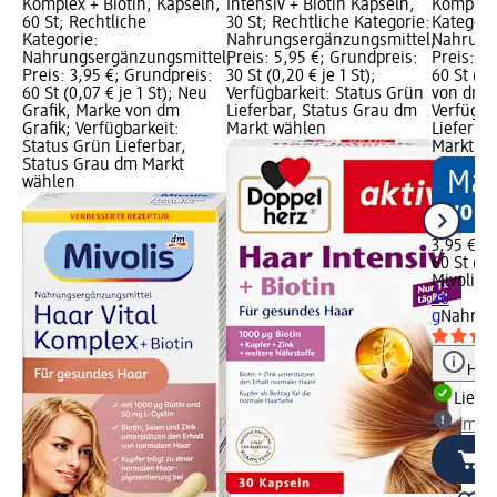
Komplex + Biotin, Kapseln,
Intensiv + Biotin Kapseln,
Komplex,
60 St; Rechtliche
30 St; Rechtliche Kategorie:
Kategori
Kategorie:
Nahrungsergänzungsmittel;
Nahrung
Nahrungsergänzungsmittel;
Preis: 5,95 €; Grundpreis:
Preis: 3
Preis: 3,95 €; Grundpreis:
30 St (0,20 € je 1 St);
60 St (0,
60 St (0,07 € je 1 St); Neu
Verfügbarkeit: Status Grün
von dm G
Grafik, Marke von dm
Lieferbar, Status Grau dm
Verfügba
Grafik; Verfügbarkeit:
Markt wählen
Lieferba
Status Grün Lieferbar,
Markt w
Status Grau dm Markt
wählen
3,95 €
60 St (0,
Mivolis
H
26
g
Nahrun
Hinw
Liefe
dm Ma