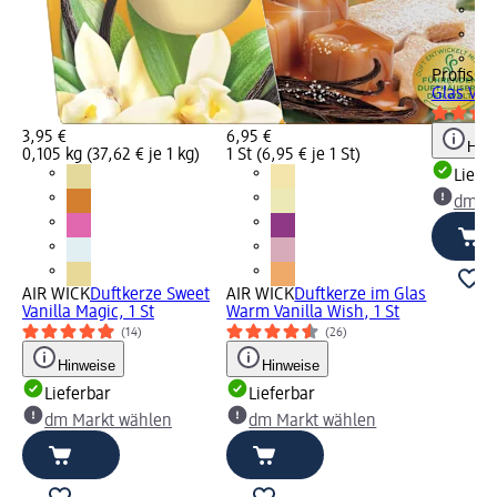
+6
Profissi
Glas Vani
3,95 €
6,95 €
Hinw
0,105 kg (37,62 € je 1 kg)
1 St (6,95 € je 1 St)
Liefe
dm Ma
AIR WICK
Duftkerze Sweet
AIR WICK
Duftkerze im Glas
Vanilla Magic, 1 St
Warm Vanilla Wish, 1 St
(14)
(26)
Hinweise
Hinweise
Lieferbar
Lieferbar
dm Markt wählen
dm Markt wählen