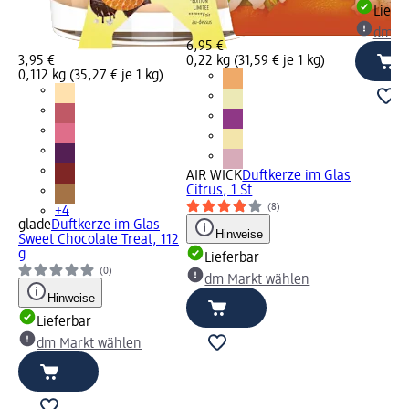
Liefe
dm Ma
6,95 €
3,95 €
0,22 kg (31,59 € je 1 kg)
0,112 kg (35,27 € je 1 kg)
AIR WICK
Duftkerze im Glas
Citrus, 1 St
(8)
+4
glade
Duftkerze im Glas
Hinweise
Sweet Chocolate Treat, 112
g
Lieferbar
(0)
dm Markt wählen
Hinweise
Lieferbar
dm Markt wählen