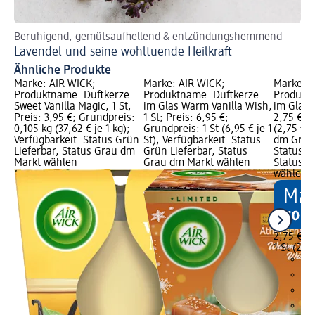
Beruhigend, gemütsaufhellend & entzündungshemmend
Me
Lavendel und seine wohltuende Heilkraft
Me
Ähnliche Produkte
Marke: AIR WICK;
Marke: AIR WICK;
Marke: P
Produktname: Duftkerze
Produktname: Duftkerze
Produkt
Sweet Vanilla Magic, 1 St;
im Glas Warm Vanilla Wish,
im Glas V
Preis: 3,95 €; Grundpreis:
1 St; Preis: 6,95 €;
2,75 €; G
0,105 kg (37,62 € je 1 kg);
Grundpreis: 1 St (6,95 € je 1
(2,75 € j
Verfügbarkeit: Status Grün
St); Verfügbarkeit: Status
dm Grafi
Lieferbar, Status Grau dm
Grün Lieferbar, Status
Status G
Markt wählen
Grau dm Markt wählen
Status G
wählen
2,75 €
1 St (2,75