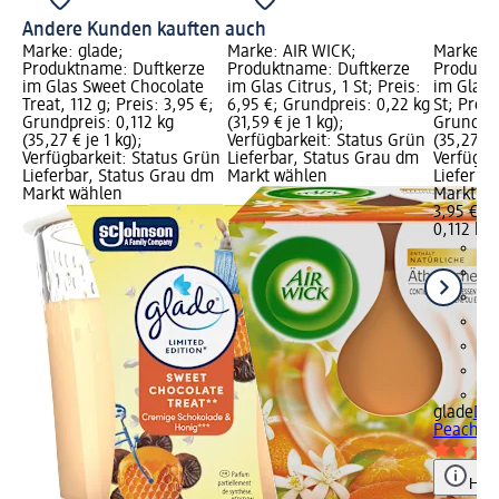
Andere Kunden kauften auch
Marke: glade;
Marke: AIR WICK;
Marke: g
Produktname: Duftkerze
Produktname: Duftkerze
Produkt
im Glas Sweet Chocolate
im Glas Citrus, 1 St; Preis:
im Glas 
Treat, 112 g; Preis: 3,95 €;
6,95 €; Grundpreis: 0,22 kg
St; Preis
Grundpreis: 0,112 kg
(31,59 € je 1 kg);
Grundpre
(35,27 € je 1 kg);
Verfügbarkeit: Status Grün
(35,27 € 
Verfügbarkeit: Status Grün
Lieferbar, Status Grau dm
Verfügba
Lieferbar, Status Grau dm
Markt wählen
Lieferba
Markt wählen
Markt w
3,95 €
0,112 kg 
+4
glade
Duf
Peach Pa
Hinw