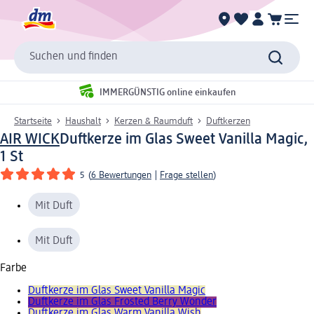
Suchen und finden
IMMERGÜNSTIG online einkaufen
Startseite
Haushalt
Kerzen & Raumduft
Duftkerzen
AIR WICK
Duftkerze im Glas Sweet Vanilla Magic,
1 St
5
(
6 Bewertungen
|
Frage stellen
)
Mit Duft
Mit Duft
Farbe
Duftkerze im Glas Sweet Vanilla Magic
Duftkerze im Glas Frosted Berry Wonder
Duftkerze im Glas Warm Vanilla Wish