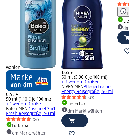
Hinw
Liefe
dm Ma
wählen
1,65 €
50 ml (3,30 € je 100 ml)
+ 2 weitere Größen
NIVEA MEN
Pflegedusche
Energy Reisegröße, 50 ml
0,55 €
(29)
50 ml (1,10 € je 100 ml)
+ 1 weitere Größe
Lieferbar
Balea MEN
Duschgel 3in1
dm Markt wählen
Fresh Reisegröße, 50 ml
(57)
Lieferbar
dm Markt wählen