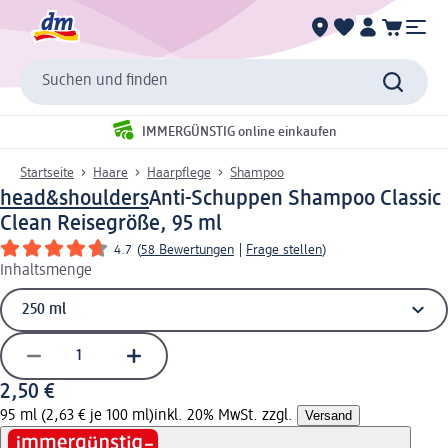
Suchen und finden
IMMERGÜNSTIG online einkaufen
Startseite
Haare
Haarpflege
Shampoo
head&shoulders
Anti-Schuppen Shampoo Classic
Clean Reisegröße, 95 ml
4.7
(
58 Bewertungen
|
Frage stellen
)
Inhaltsmenge
2,50 €
95 ml (2,63 € je 100 ml)
inkl. 20% MwSt. zzgl.
Versand