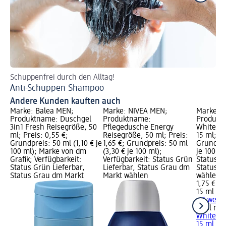
Schuppenfrei durch den Alltag!
Je
Anti-Schuppen Shampoo
Sh
Andere Kunden kauften auch
Marke: Balea MEN;
Marke: NIVEA MEN;
Marke: O
Produktname: Duschgel
Produktname:
Produkt
3in1 Fresh Reisegröße, 50
Pflegedusche Energy
White & 
ml; Preis: 0,55 €;
Reisegröße, 50 ml; Preis:
15 ml; Pr
Grundpreis: 50 ml (1,10 € je
1,65 €; Grundpreis: 50 ml
Grundpre
100 ml); Marke von dm
(3,30 € je 100 ml);
je 100 ml
Grafik; Verfügbarkeit:
Verfügbarkeit: Status Grün
Status G
Status Grün Lieferbar,
Lieferbar, Status Grau dm
Status G
Status Grau dm Markt
Markt wählen
wählen
1,75 €
15 ml (11
+ 1 weit
Odol med
White & 
15 ml