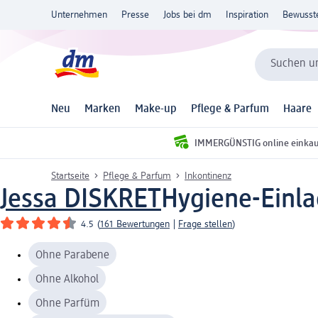
Unternehmen
Presse
Jobs bei dm
Inspiration
Bewusst
Suchen un
Neu
Marken
Make-up
Pflege & Parfum
Haare
IMMERGÜNSTIG online einka
Startseite
Pflege & Parfum
Inkontinenz
Jessa DISKRET
Hygiene-Einla
4.5
(
161 Bewertungen
|
Frage stellen
)
Ohne Parabene
Ohne Alkohol
Ohne Parfüm