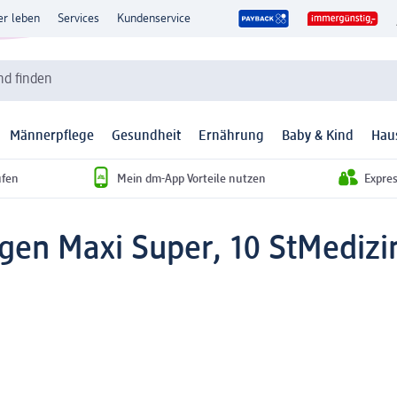
er leben
Services
Kundenservice
d finden
Männerpflege
Gesundheit
Ernährung
Baby & Kind
Hau
ufen
Mein dm-App Vorteile nutzen
Expre
gen Maxi Super, 10 St
Medizi