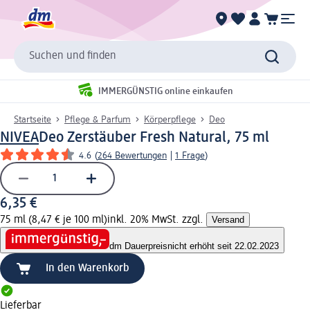
Suchen und finden
IMMERGÜNSTIG online einkaufen
Startseite
Pflege & Parfum
Körperpflege
Deo
NIVEA
Deo Zerstäuber Fresh Natural, 75 ml
4.6
(
264 Bewertungen
|
1 Frage
)
6,35 €
75 ml (8,47 € je 100 ml)
inkl. 20% MwSt. zzgl.
Versand
dm Dauerpreis
nicht erhöht seit 22.02.2023
In den Warenkorb
Lieferbar