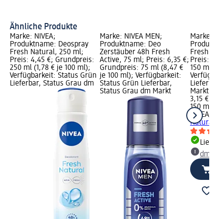
Ähnliche Produkte
Marke: NIVEA;
Marke: NIVEA MEN;
Marke: N
Produktname: Deospray
Produktname: Deo
Produkt
Fresh Natural, 250 ml;
Zerstäuber 48h Fresh
Fresh Na
Preis: 4,45 €; Grundpreis:
Active, 75 ml; Preis: 6,35 €;
Preis: 3,
250 ml (1,78 € je 100 ml);
Grundpreis: 75 ml (8,47 €
150 ml (2
Verfügbarkeit: Status Grün
je 100 ml); Verfügbarkeit:
Verfügba
Lieferbar, Status Grau dm
Status Grün Lieferbar,
Lieferba
Status Grau dm Markt
Markt w
3,15 €
150 ml (2
NIVEA
De
Natural,
Liefe
dm Ma