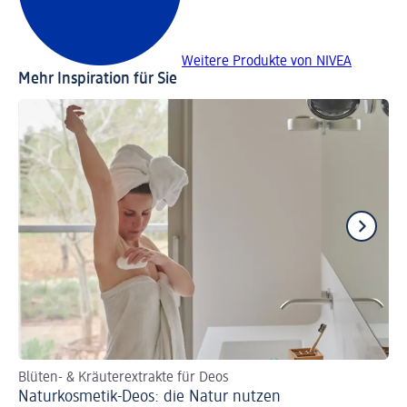
Weitere Produkte von NIVEA
Mehr Inspiration für Sie
Blüten- & Kräuterextrakte für Deos
Fin
Naturkosmetik-Deos: die Natur nutzen
De