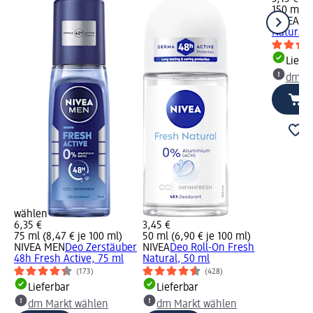
150 ml (2
NIVEA
De
Natural,
Liefe
dm Ma
wählen
6,35 €
3,45 €
75 ml (8,47 € je 100 ml)
50 ml (6,90 € je 100 ml)
NIVEA MEN
Deo Zerstäuber
NIVEA
Deo Roll-On Fresh
48h Fresh Active, 75 ml
Natural, 50 ml
(173)
(428)
Lieferbar
Lieferbar
dm Markt wählen
dm Markt wählen