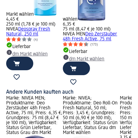
Markt wählen
4,45 €
wählen
250 ml (1,78 € je 100 ml)
6,35 €
NIVEA
Deospray Fresh
75 ml (8,47 € je 100 ml)
Natural, 250 ml
NIVEA MEN
Deo Zerstäuber
48h Fresh Active, 75 ml
(4)
(173)
Lieferbar
Lieferbar
dm Markt wählen
dm Markt wählen
Andere Kunden kauften auch
Marke: NIVEA MEN;
Marke: NIVEA;
Marke: N
Produktname: Deo
Produktname: Deo Roll-On
Produkt
Zerstäuber 48h Fresh
Fresh Natural, 50 ml;
Fresh Na
Active, 75 ml; Preis: 6,35 €;
Preis: 3,45 €; Grundpreis:
Preis: 3,
Grundpreis: 75 ml (8,47 €
50 ml (6,90 € je 100 ml);
150 ml (2
je 100 ml); Verfügbarkeit:
Verfügbarkeit: Status Grün
Verfügba
Status Grün Lieferbar,
Lieferbar, Status Grau dm
Lieferba
Status Grau dm Markt
Markt wählen
Markt w
3,15 €