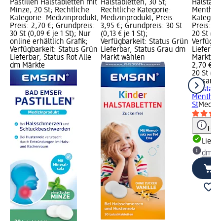
Pastillen Halstabletten mit
Halstabletten, 30 St;
Halstabl
Minze, 20 St; Rechtliche
Rechtliche Kategorie:
Menthol,
Kategorie: Medizinprodukt;
Medizinprodukt; Preis:
Kategori
Preis: 2,70 €; Grundpreis:
3,95 €; Grundpreis: 30 St
Preis: 2
30 St (0,09 € je 1 St); Nur
(0,13 € je 1 St);
20 St (0,1
online erhältlich Grafik;
Verfügbarkeit: Status Grün
Verfügba
Verfügbarkeit: Status Grün
Lieferbar, Status Grau dm
Lieferba
Lieferbar, Status Rot Alle
Markt wählen
Markt w
dm Märkte
2,70 €
20 St (0,1
Emsan
Pa
Halstabl
Menthol,
St
Medizi
Hinw
Liefe
dm Ma