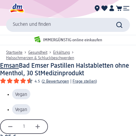
Suchen und finden
IMMERGÜNSTIG online einkaufen
Startseite
Gesundheit
Erkältung
Halsschmerzen & Schluckbeschwerden
Emsan
Bad Emser Pastillen Halstabletten ohne
Menthol, 30 St
Medizinprodukt
4.5
(
2 Bewertungen
|
Frage stellen
)
Vegan
Vegan