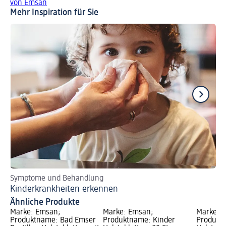
von Emsan
Mehr Inspiration für Sie
Symptome und Behandlung
Ti
Kinderkrankheiten erkennen
Er
Ähnliche Produkte
Marke: Emsan;
Marke: Emsan;
Marke: 
Produktname: Bad Emser
Produktname: Kinder
Produktn