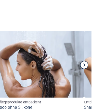
Pflegeprodukte entdecken!
Entdecken Sie 
oo ohne Silikone
Shampoo ohn