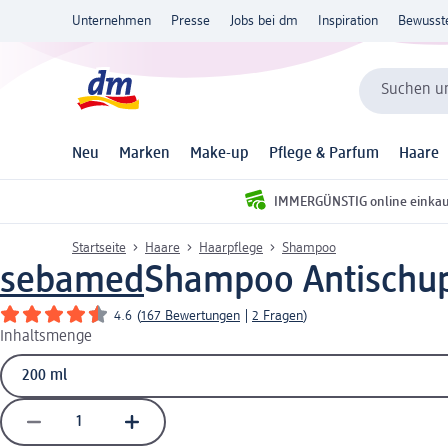
Unternehmen
Presse
Jobs bei dm
Inspiration
Bewusst
Suchen un
Neu
Marken
Make-up
Pflege & Parfum
Haare
IMMERGÜNSTIG online einka
Startseite
Haare
Haarpflege
Shampoo
sebamed
Shampoo Antischup
4.6
(
167 Bewertungen
|
2 Fragen
)
Inhaltsmenge