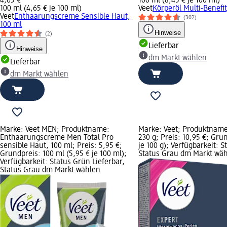
4,65 €
100 ml (8,45 € je 100 ml)
100 ml (4,65 € je 100 ml)
Veet
Körperöl Multi-Benefit
Veet
Enthaarungscreme Sensible Haut,
(302)
100 ml
Hinweise
(2)
Lieferbar
Hinweise
dm Markt wählen
Lieferbar
dm Markt wählen
Marke: Veet MEN; Produktname:
Marke: Veet; Produktnam
Enthaarungscreme Men Total Pro
230 g; Preis: 10,95 €; Gru
sensible Haut, 100 ml; Preis: 5,95 €;
je 100 g); Verfügbarkeit: S
Grundpreis: 100 ml (5,95 € je 100 ml);
Status Grau dm Markt wä
Verfügbarkeit: Status Grün Lieferbar,
Status Grau dm Markt wählen