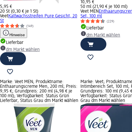
10,95 €
5,95 €
50 ml (21,90 € je 100 ml)
20 St (0,30 € je 1 St)
Veet MEN
Enthaarungscre
Veet
Kaltwachsstreifen Pure Gesicht, 20
Set, 100 ml
St
(229)
(149)
Lieferbar
Hinweise
dm Markt wählen
Lieferbar
dm Markt wählen
Marke: Veet MEN; Produktname:
Marke: Veet; Produktnam
Enthaarungscreme Men, 200 ml; Preis:
Intimbereich Set, 100 ml; 
9,95 €; Grundpreis: 200 ml (4,98 € je
Grundpreis: 100 ml (9,45 €
100 ml); Verfügbarkeit: Status Grün
Verfügbarkeit: Status Grün
Lieferbar, Status Grau dm Markt wählen
Grau dm Markt wählen