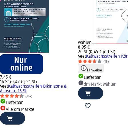
wählen
8,95 €
20 St (0,45 € je 1 St)
Veet
Kaltwachsstreifen Kör
(18)
Hinweise
7,45 €
Lieferbar
16 St (0,47 € je 1 St)
dm Markt wählen
Veet
Kaltwachsstreifen Bikinizone &
Achseln, 16 St
(114)
Lieferbar
Alle dm Märkte