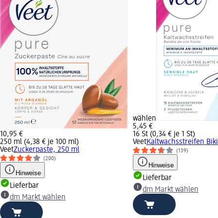
wählen
5,45 €
10,95 €
16 St (0,34 € je 1 St)
250 ml (4,38 € je 100 ml)
Veet
Kaltwachsstreifen Biki
Veet
Zuckerpaste, 250 ml
(139)
(200)
Hinweise
Hinweise
Lieferbar
Lieferbar
dm Markt wählen
dm Markt wählen