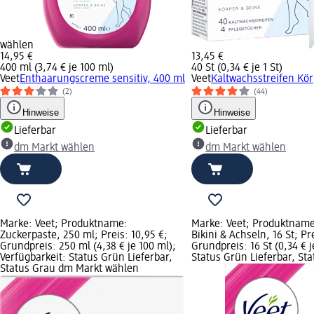
wählen
14,95 €
13,45 €
400 ml (3,74 € je 100 ml)
40 St (0,34 € je 1 St)
Veet
Enthaarungscreme sensitiv, 400 ml
Veet
Kaltwachsstreifen Kör
(2)
(44)
Hinweise
Hinweise
Lieferbar
Lieferbar
dm Markt wählen
dm Markt wählen
Marke: Veet; Produktname:
Marke: Veet; Produktname
Zuckerpaste, 250 ml; Preis: 10,95 €;
Bikini & Achseln, 16 St; Pr
Grundpreis: 250 ml (4,38 € je 100 ml);
Grundpreis: 16 St (0,34 € j
Verfügbarkeit: Status Grün Lieferbar,
Status Grün Lieferbar, St
Status Grau dm Markt wählen