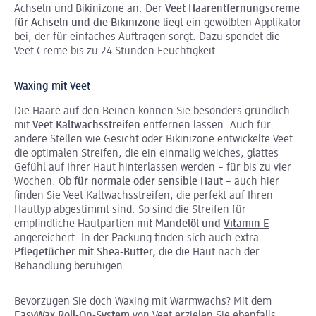
Achseln und Bikinizone an. Der
Veet Haarentfernungscreme
für Achseln und die Bikinizone
liegt ein gewölbten Applikator
bei, der für einfaches Auftragen sorgt. Dazu spendet die
Veet Creme bis zu 24 Stunden Feuchtigkeit.
Waxing mit Veet
Die Haare auf den Beinen können Sie besonders gründlich
mit
Veet Kaltwachsstreifen
entfernen lassen. Auch für
andere Stellen wie Gesicht oder Bikinizone entwickelte Veet
die optimalen Streifen, die ein einmalig weiches, glattes
Gefühl auf Ihrer Haut hinterlassen werden – für bis zu vier
Wochen. Ob
für normale oder sensible Haut
– auch hier
finden Sie Veet Kaltwachsstreifen, die perfekt auf Ihren
Hauttyp abgestimmt sind. So sind die Streifen für
empfindliche Hautpartien
mit Mandelöl und
Vitamin E
angereichert. In der Packung finden sich auch extra
Pflegetücher mit Shea-Butter,
die die Haut nach der
Behandlung beruhigen.
Bevorzugen Sie doch Waxing mit Warmwachs? Mit dem
EasyWax Roll-On-System
von Veet erzielen Sie ebenfalls