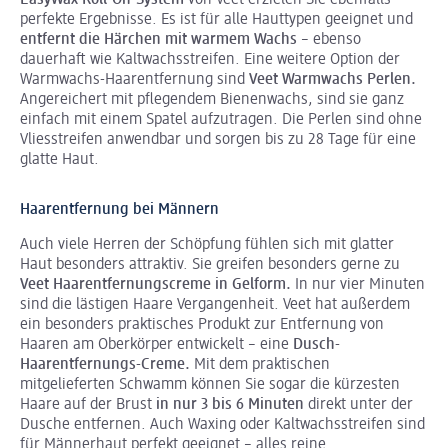
perfekte Ergebnisse. Es ist für alle Hauttypen geeignet und
entfernt die Härchen mit warmem Wachs
– ebenso
dauerhaft wie Kaltwachsstreifen. Eine weitere Option der
Warmwachs-Haarentfernung sind
Veet Warmwachs Perlen.
Angereichert mit pflegendem Bienenwachs, sind sie ganz
einfach mit einem Spatel aufzutragen. Die Perlen sind ohne
Vliesstreifen anwendbar und sorgen bis zu 28 Tage für eine
glatte Haut.
Haarentfernung bei Männern
Auch viele Herren der Schöpfung fühlen sich mit glatter
Haut besonders attraktiv. Sie greifen besonders gerne zu
Veet Haarentfernungscreme in Gelform.
In nur vier Minuten
sind die lästigen Haare Vergangenheit. Veet hat außerdem
ein besonders praktisches Produkt zur Entfernung von
Haaren am Oberkörper entwickelt – eine
Dusch-
Haarentfernungs-Creme.
Mit dem praktischen
mitgelieferten Schwamm können Sie sogar die kürzesten
Haare auf der Brust
in nur 3 bis 6 Minuten
direkt unter der
Dusche entfernen. Auch Waxing oder Kaltwachsstreifen sind
für Männerhaut perfekt geeignet – alles reine