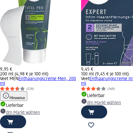
9,95 €
9,45 €
200 ml (4,98 € je 100 ml)
100 ml (9,45 € je 100 ml)
Veet MEN
Enthaarungscreme Men, 200
Veet
Enthaarungscreme Int
ml
ml
(129)
(169)
Lieferbar
Hinweise
dm Markt wählen
Lieferbar
dm Markt wählen