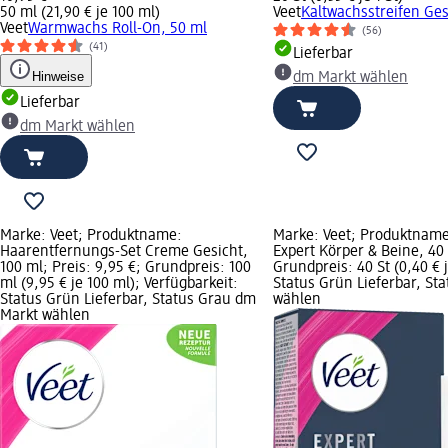
50 ml (21,90 € je 100 ml)
Veet
Kaltwachsstreifen Ges
Veet
Warmwachs Roll-On, 50 ml
(56)
(41)
Lieferbar
Hinweise
dm Markt wählen
Lieferbar
dm Markt wählen
Marke: Veet; Produktname:
Marke: Veet; Produktname
Haarentfernungs-Set Creme Gesicht,
Expert Körper & Beine, 40 
100 ml; Preis: 9,95 €; Grundpreis: 100
Grundpreis: 40 St (0,40 € j
ml (9,95 € je 100 ml); Verfügbarkeit:
Status Grün Lieferbar, St
Status Grün Lieferbar, Status Grau dm
wählen
Markt wählen