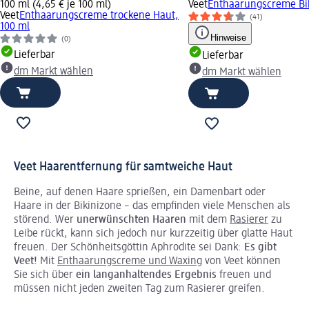
100 ml (4,65 € je 100 ml)
Veet
Enthaarungscreme Bik
Veet
Enthaarungscreme trockene Haut,
(41)
100 ml
Hinweise
(0)
Lieferbar
Lieferbar
dm Markt wählen
dm Markt wählen
Veet Haarentfernung für samtweiche Haut
Beine, auf denen Haare sprießen, ein Damenbart oder
Haare in der Bikinizone – das empfinden viele Menschen als
störend. Wer
unerwünschten Haaren
mit dem
Rasierer
zu
Leibe rückt, kann sich jedoch nur kurzzeitig über glatte Haut
freuen. Der Schönheitsgöttin Aphrodite sei Dank:
Es gibt
Veet!
Mit
Enthaarungscreme und Waxing
von Veet können
Sie sich über
ein langanhaltendes Ergebnis
freuen und
müssen nicht jeden zweiten Tag zum Rasierer greifen.