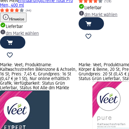
Veet MEN
Enthaarungscreme Total Pro
(128)
Men, 400 ml
Lieferbar
(44)
dm Markt wählen
Hinweise
Lieferbar
dm Markt wählen
Marke: Veet; Produktname:
Marke: Veet; Produktname
Kaltwachsstreifen Bikinizone & Achseln,
Körper & Beine, 20 St; Pre
16 St; Preis: 7,45 €; Grundpreis: 16 St
Grundpreis: 20 St (0,45 € j
(0,47 € je 1 St); Nur online erhältlich
Status Grün Lieferbar, St
Grafik; Verfügbarkeit: Status Grün
Lieferbar, Status Rot Alle dm Märkte